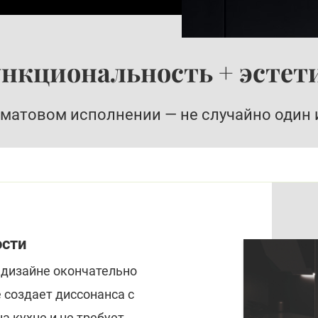
нкциональность + эстет
 матовом исполнении — не случайно один 
ости
 дизайне окончательно
 создает диссонанса с
 кухне и не требует