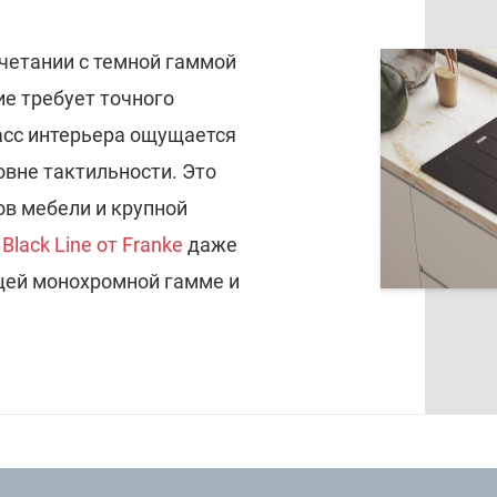
четании с темной гаммой
е требует точного
асс интерьера ощущается
ровне тактильности. Это
ов мебели и крупной
Black Line от Franke
даже
щей монохромной гамме и