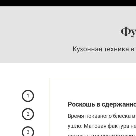
Фу
Кухонная техника в
1
Роскошь в сдержанн
2
Время показного блеска в
ушло. Матовая фактура не
3
остальными предметами на