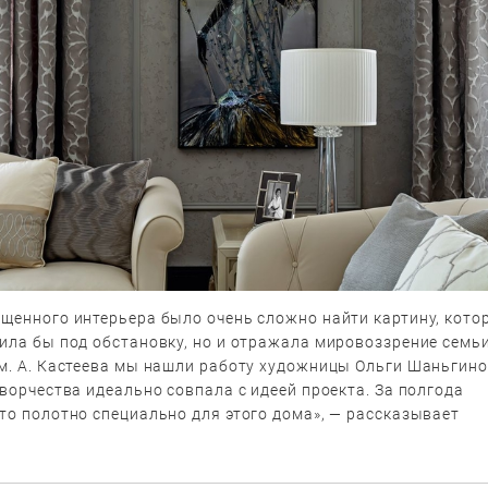
ыщенного интерьера было очень сложно найти картину, кото
ила бы под обстановку, но и отражала мировоззрение семьи
им. А. Кастеева мы нашли работу художницы Ольги Шаньгино
творчества идеально совпала с идеей проекта. За полгода
то полотно специально для этого дома», — рассказывает