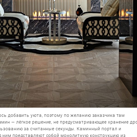
ось добавить уюта, поэтому по желанию заказчика там
амин — лёгкое решение, не предусматривающее хранение др
ользованию за считанные секунды. Каминный портал и
д ним представляют собой монолитную конструкцию из