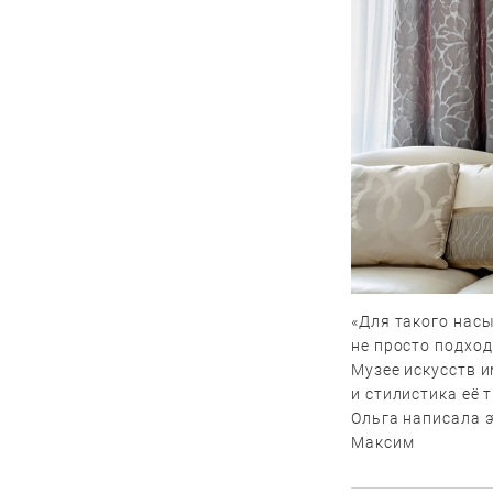
«Для такого нас
не просто подход
Музее искусств 
и стилистика её 
Ольга написала э
Максим