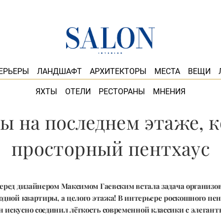
ЕРЬЕРЫ
ЛАНДШАФТ
АРХИТЕКТОРЫ
МЕСТА
ВЕЩИ
ЯХТЫ
ОТЕЛИ
РЕСТОРАНЫ
МНЕНИЯ
ры на последнем этаже, 
просторный пентхаус
перед дизайнером Максимом Гаевским встала задача организо
одной квартиры, а целого этажа! В интерьере роскошного пен
 искусно соединил лёгкость современной классики с элегант