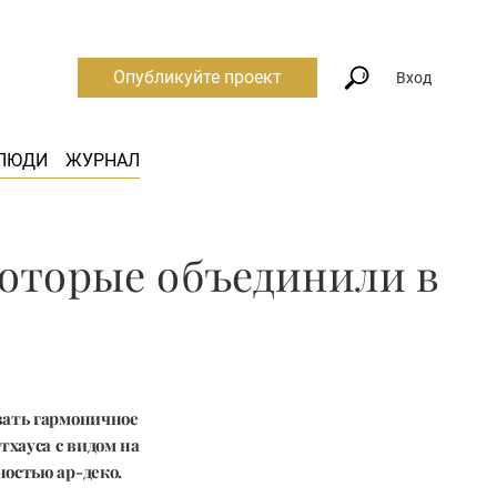
Опубликуйте проект
Вход
ЛЮДИ
ЖУРНАЛ
которые объединили в
вать гармоничное
тхауса с видом на
ностью ар-деко.