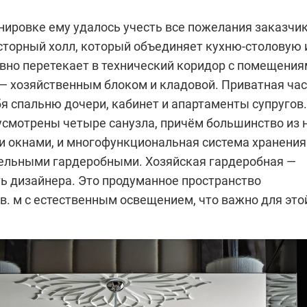
нировке ему удалось учесть все пожелания заказчик
сторный холл, который объединяет кухню-столовую 
авно перетекает в технический коридор с помещени
— хозяйственным блоком и кладовой. Приватная ча
я спальню дочери, кабинет и апартаменты супругов.
усмотрены четыре санузла, причём большинство из 
и окнами, и многофункциональная система хранения
ельными гардеробными. Хозяйская гардеробная —
ть дизайнера. Это продуманное пространство
в. м с естественным освещением, что важно для это