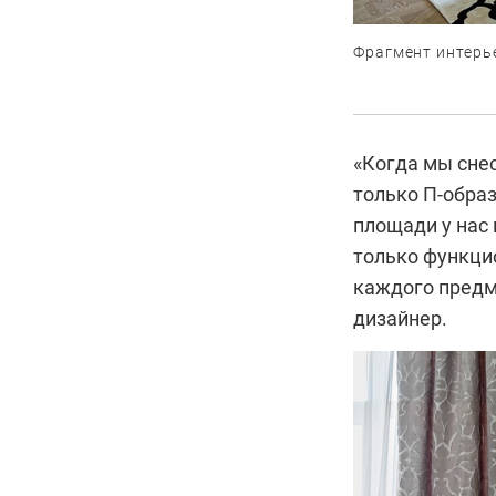
Фрагмент интерь
«Когда мы снес
только П-обра
площади у нас
только функци
каждого предм
дизайнер.