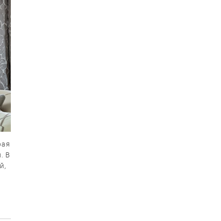
рая
. В
й,