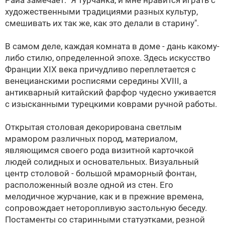
Райа замечает: "Я турчанка, и мне нравится играть с
художественными традициями разных культур,
смешивать их так же, как это делали в старину".
В самом деле, каждая комната в доме - дань какому-
либо стилю, определенной эпохе. Здесь искусство
Франции XIX века причудливо переплетается с
венецианскими росписями середины XVIII, а
антикварный китайский фарфор чудесно уживается
с изысканными турецкими коврами ручной работы.
Открытая столовая декорирована светлым
мрамором различных пород, материалом,
являющимся своего рода визитной карточкой
людей солидных и основательных. Визуальный
центр столовой - большой мраморный фонтан,
расположенный возле одной из стен. Его
мелодичное журчание, как и в прежние времена,
сопровождает неторопливую застольную беседу.
Постаменты со старинными статуэтками, резной