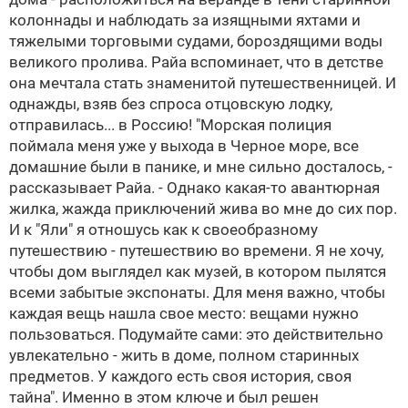
колоннады и наблюдать за изящными яхтами и
тяжелыми торговыми судами, бороздящими воды
великого пролива. Райа вспоминает, что в детстве
она мечтала стать знаменитой путешественницей. И
однажды, взяв без спроса отцовскую лодку,
отправилась... в Россию! "Морская полиция
поймала меня уже у выхода в Черное море, все
домашние были в панике, и мне сильно досталось, -
рассказывает Райа. - Однако какая-то авантюрная
жилка, жажда приключений жива во мне до сих пор.
И к "Яли" я отношусь как к своеобразному
путешествию - путешествию во времени. Я не хочу,
чтобы дом выглядел как музей, в котором пылятся
всеми забытые экспонаты. Для меня важно, чтобы
каждая вещь нашла свое место: вещами нужно
пользоваться. Подумайте сами: это действительно
увлекательно - жить в доме, полном старинных
предметов. У каждого есть своя история, своя
тайна". Именно в этом ключе и был решен