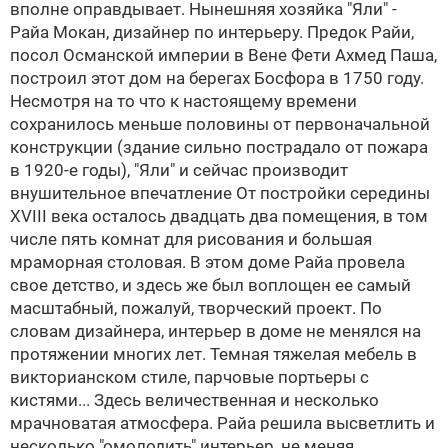
вполне оправдывает. Нынешняя хозяйка "Яли" -
Райа Мокан, дизайнер по интерьеру. Предок Райи,
посол Османской империи в Вене Фети Ахмед Паша,
построил этот дом на берегах Босфора в 1750 году.
Несмотря на то что к настоящему времени
сохранилось меньше половины от первоначальной
конструкции (здание сильно пострадало от пожара
в 1920-е годы), "Яли" и сейчас производит
внушительное впечатление
От постройки середины
XVIII века осталось двадцать два помещения, в том
числе пять комнат для рисования и большая
мраморная столовая. В этом доме Райа провела
свое детство, и здесь же был воплощен ее самый
масштабный, пожалуй, творческий проект. По
словам дизайнера, интерьер в доме не менялся на
протяжении многих лет. Темная тяжелая мебель в
викторианском стиле, парчовые портьеры с
кистями... Здесь величественная и несколько
мрачноватая атмосфера. Райа решила высветлить и
несколько "омолодить" интерьер, не меняя