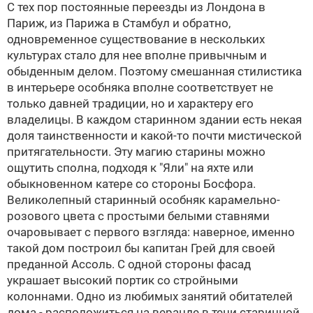
С тех пор постоянные переезды из Лондона в
Париж, из Парижа в Стамбул и обратно,
одновременное существование в нескольких
культурах стало для нее вполне привычным и
обыденным делом. Поэтому смешанная стилистика
в интерьере особняка вполне соответствует не
только давней традиции, но и характеру его
владелицы. В каждом старинном здании есть некая
доля таинственности и какой-то почти мистической
притягательности. Эту магию старины можно
ощутить сполна, подходя к "Яли" на яхте или
обыкновенном катере со стороны Босфора.
Великолепный старинный особняк карамельно-
розового цвета с простыми белыми ставнями
очаровывает с первого взгляда: наверное, именно
такой дом построил бы капитан Грей для своей
преданной Ассоль. С одной стороны фасад
украшает высокий портик со стройными
колоннами. Одно из любимых занятий обитателей
дома - расположиться на веранде в тени старинной