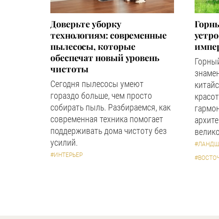
Доверьте уборку
Горны
технологиям: современные
устр
пылесосы, которые
импер
обеспечат новый уровень
Горный
чистоты
знаме
Сегодня пылесосы умеют
китайс
гораздо больше, чем просто
красот
собирать пыль. Разбираемся, как
гармон
современная техника помогает
архите
поддерживать дома чистоту без
велико
усилий.
#ЛАНДШ
#ИНТЕРЬЕР
#ВОСТО