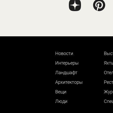
Новости
Выс
Интерьеры
Яхт
Ландшафт
Оте
Архитекторы
Рес
Вещи
Жур
Люди
Cпе