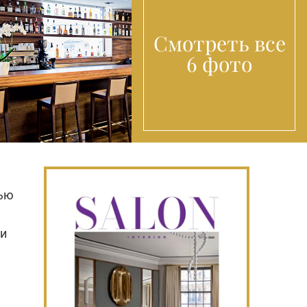
Смотреть все
6 фото
тью
а
 и