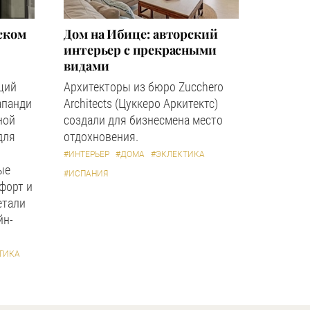
ском
Дом на Ибице: авторский
интерьер с прекрасными
видами
щий
Архитекторы из бюро Zucchero
апанди
Architects (Цуккеро Аркитектс)
ной
создали для бизнесмена место
для
отдохновения.
#ИНТЕРЬЕР
#ДОМА
#ЭКЛЕКТИКА
ые
#ИСПАНИЯ
форт и
етали
йн-
ТИКА