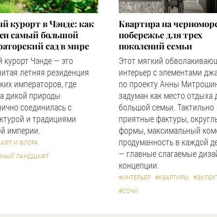
й курорт в Чэнде: как
Квартира на черномор
оен самый большой
побережье для трех
аторский сад в мире
поколений семьи
 курорт Чэнде — это
Этот мягкий обволакиваю
нитая летняя резиденция
интерьер с элементами дж
ких императоров, где
по проекту Анны Митроши
а дикой природы
задуман как место отдыха 
ично соединилась с
большой семьи. Тактильно
ктурой и традициями
приятные фактуры, округл
й империи.
формы, максимальный ком
продуманность в каждой д
АФТ И ФЛОРА
— главные слагаемые диза
ЧНЫЙ ЛАНДШАФТ
концепции.
#ИНТЕРЬЕР
#КВАРТИРЫ
#ЭКЛЕК
#СОЧИ