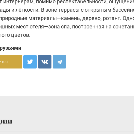
т интерьерам, помимо респектабельности, ощущени
ады и лёгкости. В зоне террасы с открытым бассей
 природные материалы—камень, дерево, ротанг. Одн
ошных мест отеля—зона спа, построенная на сочетан
того цветов.
друзьями
ится
рии