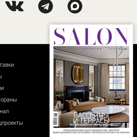
тавки
ы
ли
тораны
нал
цпроекты