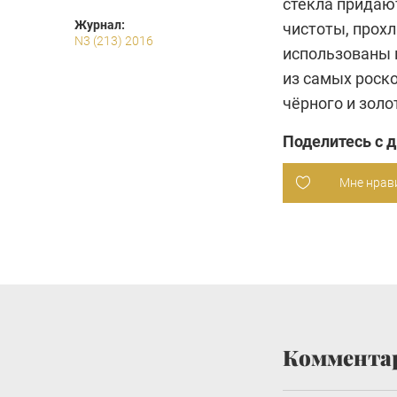
стекла придаю
Журнал:
чистоты, прохл
N3 (213) 2016
исполь­зованы
из самых роск
чёрного и золо
Поделитесь с 
Мне нрав
Коммента