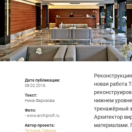
Реконструкция
Дата публикации:
новая работа 
08.02.2016
реконструиров
Текст:
нижнем уровне
Нина Фаризова
тренажёрный з
Фото:
- www.archiprofi.ru
Архитектор вир
материалами. 
Автор проекта:
Татьяна Левина