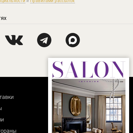
нциальности
и
Правилами рассылок
тях
тавки
ы
ли
тораны