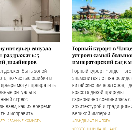
у интерьер санузла
Горный курорт в Чэнде
 раздражать: 5
устроен самый большо
ий дизайнеров
императорский сад в 
ел должен быть зоной
Горный курорт Чэнде — это
та, но частые ошибки в
знаменитая летняя резиде
терьере могут превратить
китайских императоров, гд
евные ритуалы в
красота дикой природы
янный стресс —
гармонично соединилась с
зываем, как их вовремя
архитектурой и традициям
ть и исправить.
великой империи.
ЬЕР
#ВАННЫЕ КОМНАТЫ
#ЛАНДШАФТ И ФЛОРА
#ВОСТОЧНЫЙ ЛАНДШАФТ