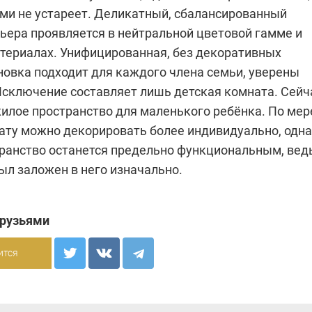
ами не устареет. Деликатный, сбалансированный
ьера проявляется в нейтральной цве­товой гамме и
териалах. Уни­фицированная, без декоративных
новка подходит для каждого члена семьи, уверены
Исключение составляет лишь детская комната. Сейч
жилое пространство для маленького ребёнка. По мер
нату можно декорировать более индивидуально, одн
транство останется предельно функциональным, вед
ыл заложен в него изначально.
друзьями
ится