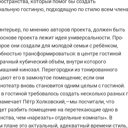
ространства, который помог бы создать
альную гостиную, подходящую по стилю всем член
нтерьер, по мнению авторов проекта, должен быть
основе проекта лежит идея универсальности. Про­
орое они создали для молодой семьи с ребёнком,
обностью трансформироваться: в центре гостиной
зрачный кубический объём, внутри которого
машний кинозал. Перегородки из тонированного
щают его в замкнутое помещение; если они
нотеатр вновь становится одним целым с гостиной.
 в гостиной требовалось создать несколько разных 
замечает Пётр Холковский,—мы посчитали, что
дет разбить помещение на перетекающие одно в
нства, чем «нарезать» отдельные комнаты». В
м плане это актуальный, адекватный времени стиль,