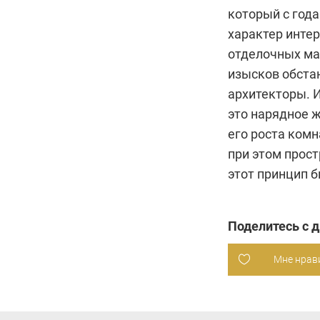
который с год
характер интер
отделочных ма
изысков обста
архитекторы. 
это нарядное 
его роста ком
при этом прос
этот принцип б
Поделитесь с 
Мне нрав