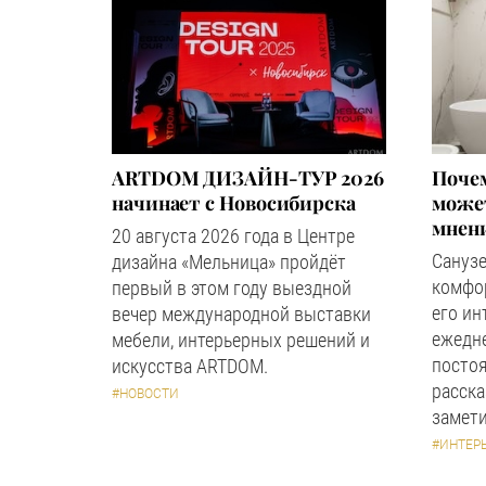
ARTDOM ДИЗАЙН-ТУР 2026
Почем
начинает с Новосибирска
может
мнен
20 августа 2026 года в Центре
Сануз
дизайна «Мельница» пройдёт
комфор
первый в этом году выездной
его ин
вечер международной выставки
ежедн
мебели, интерьерных решений и
посто
искусства ARTDOM.
расска
#НОВОСТИ
замети
#ИНТЕР