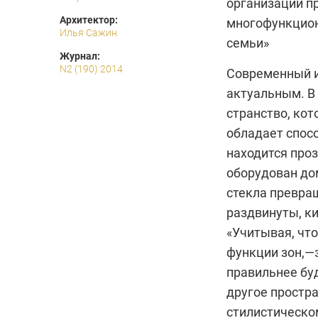
организации п
Архитектор:
многофункцион
Илья Сажин
семьи»
Журнал:
N2 (190) 2014
Современный и
актуальным. В 
странство, кот
обладает спос
находится про
оборудован до
стекла превра
раздвинуты, ки
«Учитывая, что
функции зон,—
правильнее бу
другое простра
стилистическо