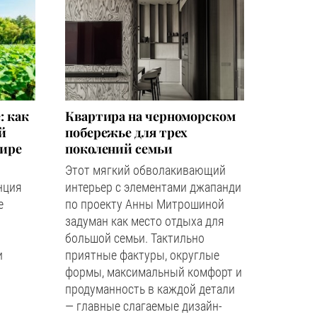
: как
Квартира на черноморском
й
побережье для трех
мире
поколений семьи
Этот мягкий обволакивающий
нция
интерьер с элементами джапанди
е
по проекту Анны Митрошиной
задуман как место отдыха для
большой семьи. Тактильно
и
приятные фактуры, округлые
формы, максимальный комфорт и
продуманность в каждой детали
— главные слагаемые дизайн-