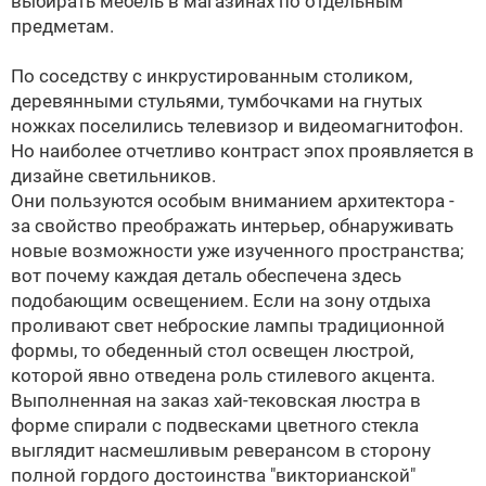
выбирать мебель в магазинах по отдельным
предметам.
По соседству с инкрустированным столиком,
деревянными стульями, тумбочками на гнутых
ножках поселились телевизор и видеомагнитофон.
Но наиболее отчетливо контраст эпох проявляется в
дизайне светильников.
Они пользуются особым вниманием архитектора -
за свойство преображать интерьер, обнаруживать
новые возможности уже изученного пространства;
вот почему каждая деталь обеспечена здесь
подобающим освещением. Если на зону отдыха
проливают свет неброские лампы традиционной
формы, то обеденный стол освещен люстрой,
которой явно отведена роль стилевого акцента.
Выполненная на заказ хай-тековская люстра в
форме спирали с подвесками цветного стекла
выглядит насмешливым реверансом в сторону
полной гордого достоинства "викторианской"