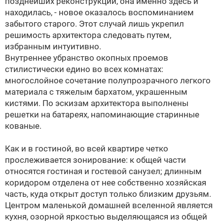
позднейших реконструкций, она именно здесь и
находилась, - новое оказалось воспоминанием
забытого старого. Этот случай лишь укрепил
решимость архитектора следовать путем,
избранным интуитивно.
Внутреннее убранство окопных проемов
стилистически едино во всех комнатах:
многослойное сочетание полупрозрачного легкого
материала с тяжелым бархатом, украшенным
кистями. По эскизам архитектора выполнены
решетки на батареях, напоминающие старинные
кованые.
Как и в гостиной, во всей квартире четко
прослеживается зонирование: к общей части
относятся гостиная и гостевой санузел; длинным
коридором отделена от нее собственно хозяйская
часть, куда открыт доступ только близким друзьям.
Центром маленькой домашней вселенной является
кухня, озорной яркостью выделяющаяся из общей