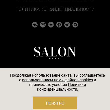
ПОЛИТИКА КОНФИДЕНЦИАЛЬНОСТИ
Продолжая использование сайта, вы соглашаетесь
c
использованием нами файлов cookies
и
© 2026
принимаете условия
Политики
конфиденциальности.
АО «БКМ», ОГРН 1027739494584, ИНН 7705056238,
127018, Москва, ул. Полковая, д. 3, стр. 4, помещение I,
комн. 23
ПОНЯТНО