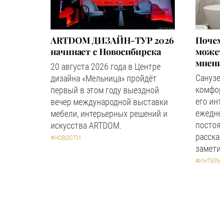
ARTDOM ДИЗАЙН-ТУР 2026
Почем
начинает с Новосибирска
может
мнен
20 августа 2026 года в Центре
Сануз
дизайна «Мельница» пройдёт
комфор
первый в этом году выездной
его ин
вечер международной выставки
ежедн
мебели, интерьерных решений и
посто
искусства ARTDOM.
расска
#НОВОСТИ
замети
#ИНТЕР