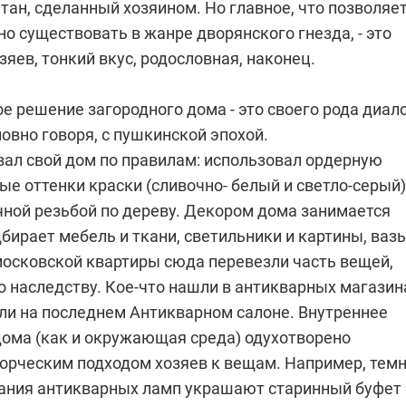
ан, сделанный хозяином. Но главное, что позволяе
о существовать в жанре дворянского гнезда, - это
зяев, тонкий вкус, родословная, наконец.
 решение загородного дома - это своего рода диал
овно говоря, с пушкинской эпохой.
вал свой дом по правилам: использовал ордерную
ые оттенки краски (сливочно- белый и светло-серый)
чной резьбой по дереву. Декором дома занимается
дбирает мебель и ткани, светильники и картины, ваз
 московской квартиры сюда перевезли часть вещей,
 наследству. Кое-что нашли в антикварных магазин
али на последнем Антикварном салоне. Внутреннее
дома (как и окружающая среда) одухотворено
орческим подходом хозяев к вещам. Например, темн
ания антикварных ламп украшают старинный буфет