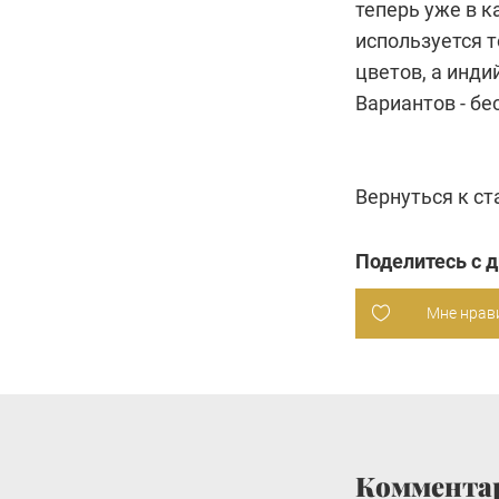
теперь уже в к
используется т
цветов, а инди
Вариантов - б
Вернуться к с
Поделитесь с 
Мне нрав
Коммента