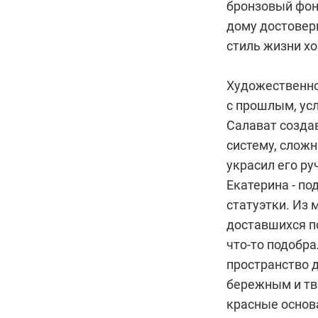
бронзовый фонт
дому достоверн
стиль жизни хо
Художественное
с прошлым, усл
Салават созда
систему, сложн
украсил его ру
Екатерина - по
статуэтки. Из
доставшихся по
что-то подобр
пространство 
бережным и тв
красные основ