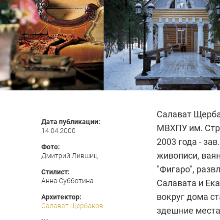
Салават Щербак
Дата публикации:
МВХПУ им. Стр
14.04.2000
2003 года - за
Фото:
живописи, ваян
Дмитрий Лившиц
"Фигаро", разв
Стилист:
Анна Субботина
Салавата и Ека
вокруг дома ст
Архитектор:
Салават Щербаков
здешние места