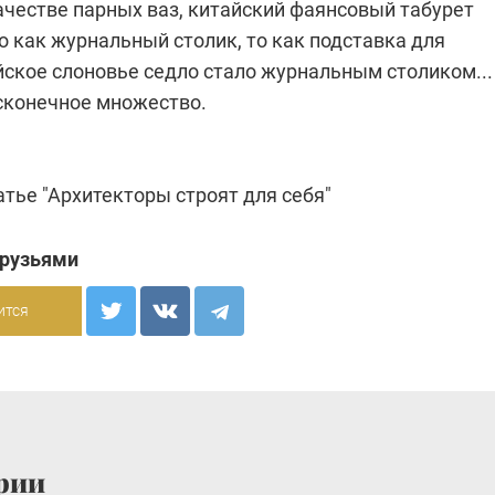
ачестве парных ваз, китайский фаянсовый табурет
о как журнальный столик, то как подставка для
йское слоновье седло стало журнальным столиком...
есконечное множество.
татье
"Архитекторы строят для себя"
друзьями
ится
рии