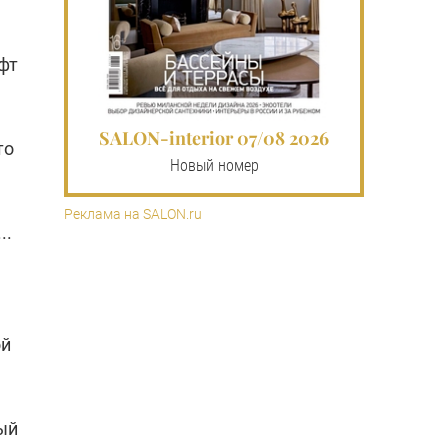
фт
SALON-interior 07/08 2026
то
Новый номер
Реклама на SALON.ru
..
ой
ый