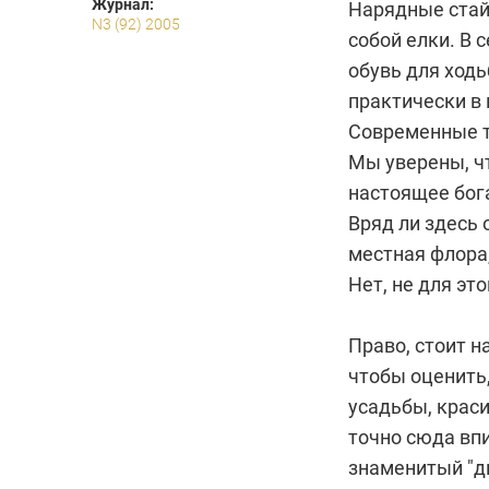
Журнал:
Нарядные стай
N3 (92) 2005
собой елки. В 
обувь для ход
практически в 
Современные т
Мы уверены, ч
настоящее бога
Вряд ли здесь
местная флора,
Нет, не для эт
Право, стоит н
чтобы оценить,
усадьбы, крас
точно сюда впи
знаменитый "д