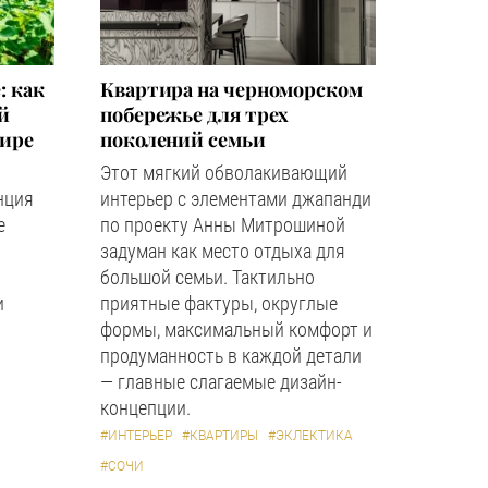
: как
Квартира на черноморском
й
побережье для трех
мире
поколений семьи
Этот мягкий обволакивающий
нция
интерьер с элементами джапанди
е
по проекту Анны Митрошиной
задуман как место отдыха для
большой семьи. Тактильно
и
приятные фактуры, округлые
формы, максимальный комфорт и
продуманность в каждой детали
— главные слагаемые дизайн-
концепции.
#ИНТЕРЬЕР
#КВАРТИРЫ
#ЭКЛЕКТИКА
#СОЧИ