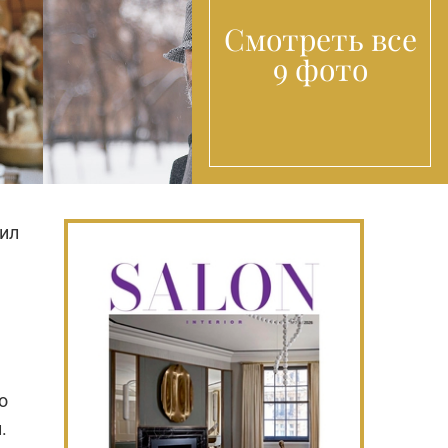
Смотреть все
9 фото
чил
С
о
.