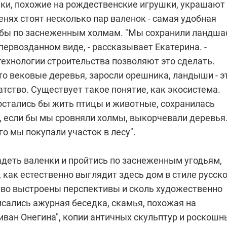
ки, похожие на рождественские игрушки, украшают
сенях стоят несколько пар валенок - самая удобная
ьбы по заснеженным холмам. "Мы сохранили ландша
первозданном виде, - рассказывает Екатерина. -
ехнологии строительства позволяют это сделать.
то вековые деревья, заросли орешника, ландыши - э
тство. Существует такое понятие, как экосистема.
 остались бы жить птицы и животные, сохранилась
 если бы мы сровняли холмы, выкорчевали деревья.
ого мы покупали участок в лесу".
адеть валенки и пройтись по заснеженным угодьям,
 как естественно выглядит здесь дом в стиле русск
иво выстроены перспективы и сколь художественно
сались ажурная беседка, скамья, похожая на
иван Онегина", копии античных скульптур и роскошн