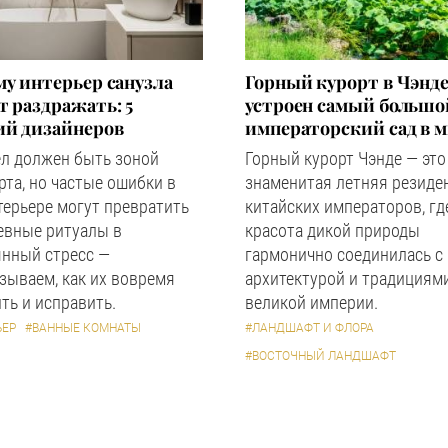
у интерьер санузла
Горный курорт в Чэнде
 раздражать: 5
устроен самый большо
ий дизайнеров
императорский сад в 
ел должен быть зоной
Горный курорт Чэнде — это
та, но частые ошибки в
знаменитая летняя резиде
терьере могут превратить
китайских императоров, гд
евные ритуалы в
красота дикой природы
янный стресс —
гармонично соединилась с
зываем, как их вовремя
архитектурой и традициям
ть и исправить.
великой империи.
ЬЕР
#ВАННЫЕ КОМНАТЫ
#ЛАНДШАФТ И ФЛОРА
#ВОСТОЧНЫЙ ЛАНДШАФТ