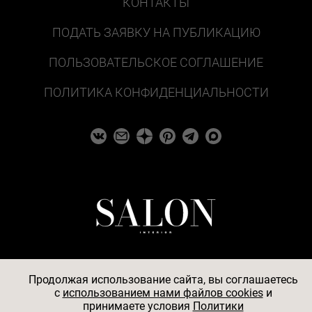
КОНТАКТЫ
ПОДАТЬ ЗАЯВКУ НА ПУБЛИКАЦИЮ
ПОЛЬЗОВАТЕЛЬСКОЕ СОГЛАШЕНИЕ
ПОЛИТИКА КОНФИДЕНЦИАЛЬНОСТИ
Продолжая использование сайта, вы соглашаетесь
c
использованием нами файлов cookies
и
© 2026
принимаете условия
Политики