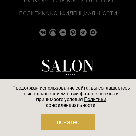
ПОЛЬЗОВАТЕЛЬСКОЕ СОГЛАШЕНИЕ
ПОЛИТИКА КОНФИДЕНЦИАЛЬНОСТИ
Продолжая использование сайта, вы соглашаетесь
c
использованием нами файлов cookies
и
принимаете условия
Политики
© 2026
конфиденциальности.
АО «БКМ», ОГРН 1027739494584, ИНН 7705056238,
127018, Москва, ул. Полковая, д. 3, стр. 4, помещение I,
ПОНЯТНО
комн. 23