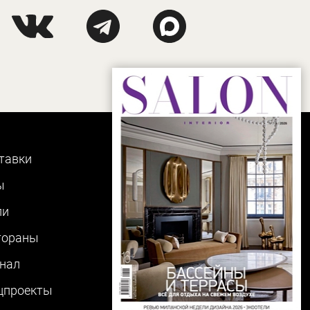
тавки
ы
ли
тораны
нал
цпроекты