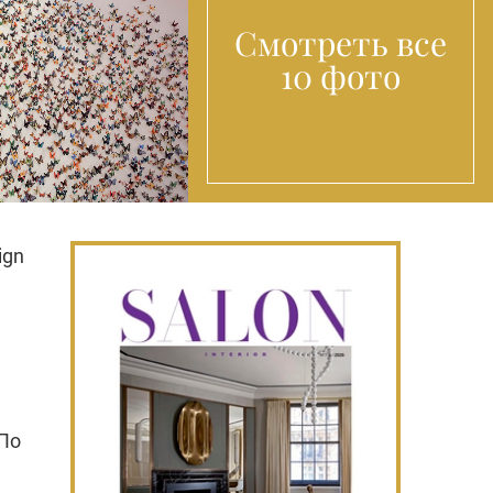
Смотреть все
10 фото
ign
 По