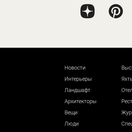
Новости
Выс
Интерьеры
Яхт
Ландшафт
Оте
Архитекторы
Рес
Вещи
Жур
Люди
Cпе