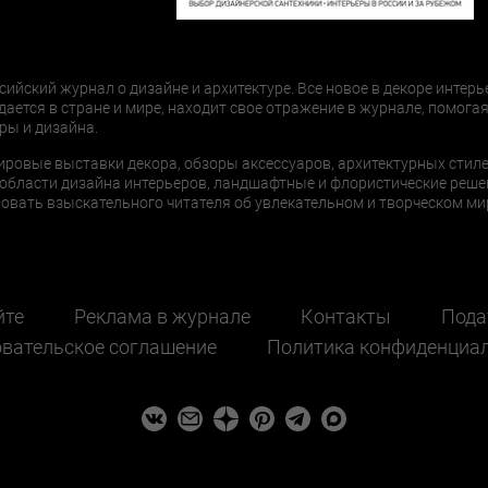
сийский журнал о дизайне и архитектуре. Все новое в декоре интерь
дается в стране и мире, находит свое отражение в журнале, помогая
ры и дизайна.
ировые выставки декора, обзоры аксессуаров, архитектурных стиле
области дизайна интерьеров, ландшафтные и флористические реше
ать взыскательного читателя об увлекательном и творческом мир
йте
Реклама в журнале
Контакты
Пода
вательское соглашение
Политика конфиденциа