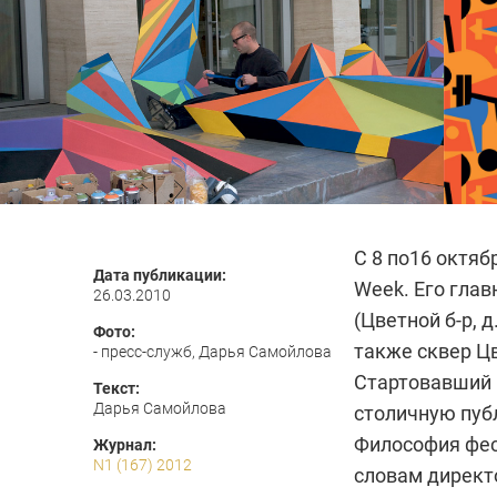
С 8 по16 октяб
Дата публикации:
Week. Его гла
26.03.2010
(Цветной б-р, д.
Фото:
также сквер Ц
- пресс-служб, Дарья Самойлова
Стартовавший 
Текст:
Дарья Самойлова
столичную пуб
Философия фес
Журнал:
N1 (167) 2012
словам директ