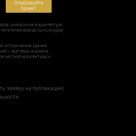
Опубликуйте
проект
еров, уникальное в архитектуре,
 читателям всегда быть в курсе
й, исторические здания,
ния — все темы журнала
е частной архитектуры и
ть заявку на публикацию
льности