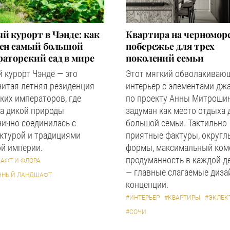
й курорт в Чэнде: как
Квартира на черномор
оен самый большой
побережье для трех
аторский сад в мире
поколений семьи
 курорт Чэнде — это
Этот мягкий обволакиваю
нитая летняя резиденция
интерьер с элементами дж
ких императоров, где
по проекту Анны Митроши
а дикой природы
задуман как место отдыха 
ично соединилась с
большой семьи. Тактильно
ктурой и традициями
приятные фактуры, округл
й империи.
формы, максимальный ком
продуманность в каждой д
АФТ И ФЛОРА
— главные слагаемые диза
ЧНЫЙ ЛАНДШАФТ
концепции.
#ИНТЕРЬЕР
#КВАРТИРЫ
#ЭКЛЕК
#СОЧИ