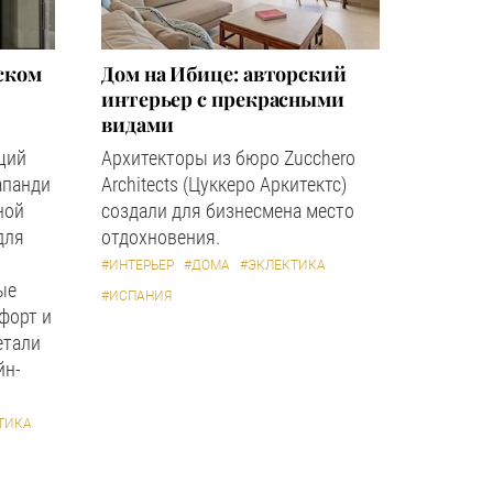
ском
Дом на Ибице: авторский
интерьер с прекрасными
видами
щий
Архитекторы из бюро Zucchero
апанди
Architects (Цуккеро Аркитектс)
ной
создали для бизнесмена место
для
отдохновения.
#ИНТЕРЬЕР
#ДОМА
#ЭКЛЕКТИКА
ые
#ИСПАНИЯ
форт и
етали
йн-
ТИКА