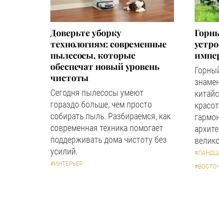
Доверьте уборку
Горны
технологиям: современные
устр
пылесосы, которые
импер
обеспечат новый уровень
Горный
чистоты
знаме
Сегодня пылесосы умеют
китайс
гораздо больше, чем просто
красот
собирать пыль. Разбираемся, как
гармон
современная техника помогает
архите
поддерживать дома чистоту без
велико
усилий.
#ЛАНДШ
#ИНТЕРЬЕР
#ВОСТО