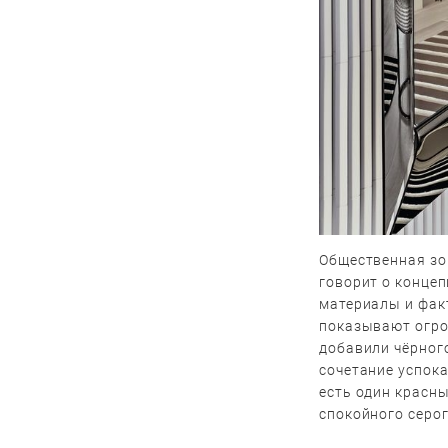
Общественная зон
говорит о конце
материалы и фак
показывают огром
добавили чёрного
сочетание успока
есть один красны
спокойного серог