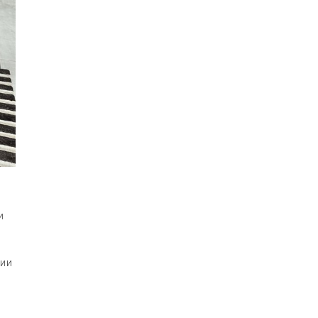
и
нии