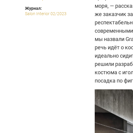
моря, — расска
Журнал:
же заказчик за
Salon Interior 02/2023
респектабельн
современными 
мы назвали Gra
речь идёт о ко
идеально сидит
решили разраб
костюма с игол
посадка по фиг