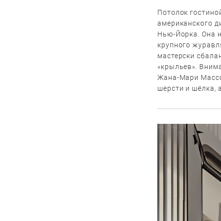
Потолок гостино
американского ди
Нью-Йорка. Она н
крупного журавля
мастерски сбала
«крыльев». Внима
Жана-Мари Массо
шерсти и шёлка, 