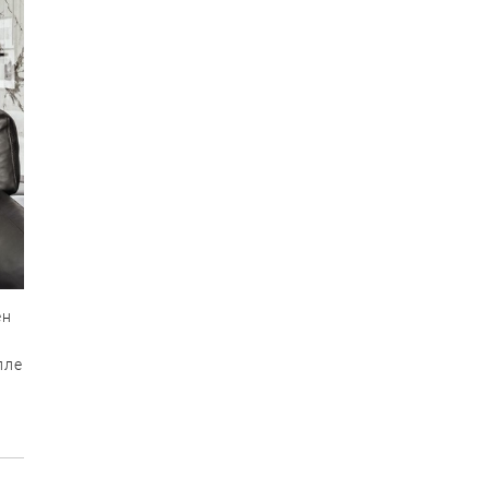
ен
лле