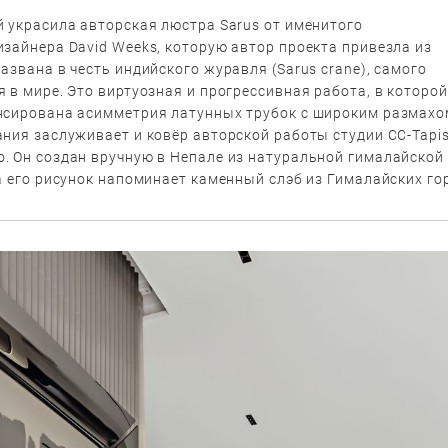
й украсила авторская люстра Sarus от именитого
зайнера David Weeks, которую автор проекта привезла из
азвана в честь индийского журавля (Sarus crane), самого
 в мире. Это виртуозная и прогрессивная работа, в которой
нсирована асимметрия латунных трубок с широким размахо
ния заслуживает и ковёр авторской работы студии CC-Tapis
. Он создан вручную в Непале из натуральной гималайской
а его рисунок напоминает каменный слэб из Гималайских гор