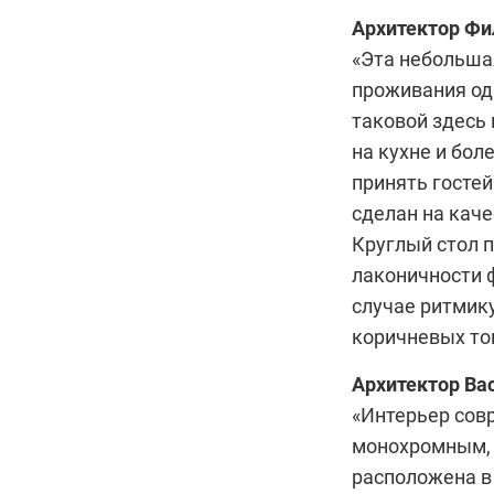
Архитектор
Фи
«Эта небольша
проживания одн
таковой здесь
на кухне и бол
принять гостей
сделан на кач
Круглый стол п
лаконичности 
случае ритмику
коричневых то
Архитектор
Ва
«Интерьер сов
монохромным,
расположена в 