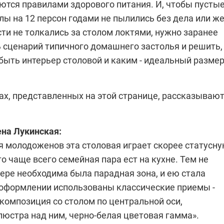
ются правилами здорового питания. И, чтобы пусты
ы на 12 персон годами не пылились без дела или ж
ти не толкались за столом локтями, нужно заранее
 сценарий типичного домашнего застолья и решить,
быть интерьер столовой и каким - идеальный разме
ах, представленных на этой странице, рассказываю
ена Лукинская
:
я молодоженов эта столовая играет скорее статусн
то чаще всего семейная пара ест на кухне. Тем не
ере необходима была парадная зона, и ею стала
е оформлении использованы классические приемы -
композиция со столом по центральной оси,
люстра над ним, черно-белая цветовая гамма».