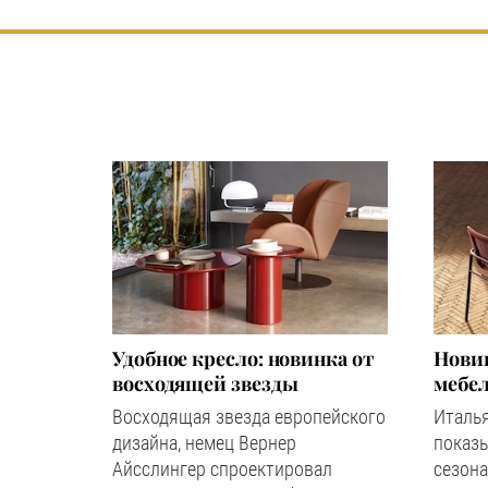
Удобное кресло: новинка от
Новин
восходящей звезды
мебел
Восходящая звезда европейского
Италь
дизайна, немец Вернер
показ
Айсслингер спроектировал
сезона