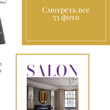
Смотреть все
53 фото
о
г