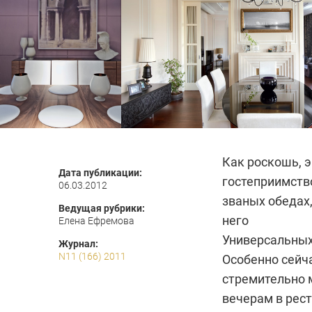
Как роскошь, э
Дата публикации:
гостеприимство
06.03.2012
званых обедах,
Ведущая рубрики:
него
Елена Ефремова
Универсальных
Журнал:
N11 (166) 2011
Особенно сейча
стремительно 
вечерам в рест