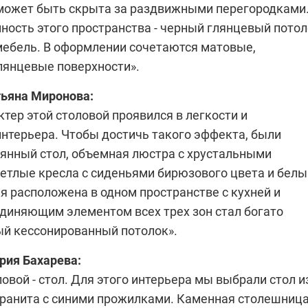
может быть скрыта за раздвижными перегородками
ность этого пространства - черный глянцевый пото
 мебель. В оформлении сочетаются матовые,
лянцевые поверхности».
тьяна Миронова
:
тер этой столовой проявился в легкости и
интерьера. Чтобы достичь такого эффекта, были
янный стол, объемная люстра с хрустальными
ветлые кресла с сиденьями бирюзового цвета и белы
я расположена в одном пространстве с кухней и
единяющим элементом всех трех зон стал богато
й кессонированный потолок».
рия Бахарева
:
ловой - стол. Для этого интерьера мы выбрали стол и
гранита с синими прожилками. Каменная столешниц