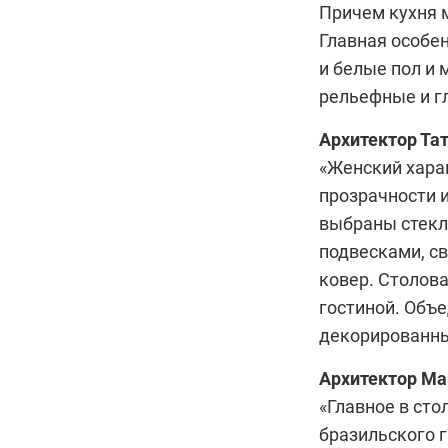
Причем кухня 
Главная особен
и белые пол и
рельефные и г
Архитектор
Та
«Женский харак
прозрачности 
выбраны стекл
подвесками, с
ковер. Столова
гостиной. Объ
декорированны
Архитектор
Ма
«Главное в сто
бразильского 