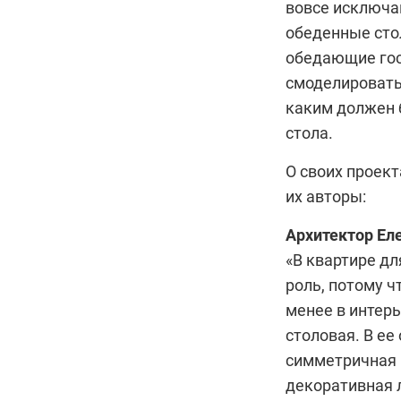
вовсе исключа
обеденные стол
обедающие гос
смоделировать
каким должен 
стола.
О своих проект
их авторы:
Архитектор
Ел
«В квартире дл
роль, потому ч
менее в интерь
столовая. В е
симметричная 
декоративная 