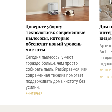
Доверьте уборку
Дом н
технологиям: современные
инте
пылесосы, которые
вида
обеспечат новый уровень
Архите
чистоты
Archit
Сегодня пылесосы умеют
создал
гораздо больше, чем просто
отдохн
собирать пыль. Разбираемся, как
#ИНТЕР
современная техника помогает
#ИСПАН
поддерживать дома чистоту без
усилий.
#ИНТЕРЬЕР