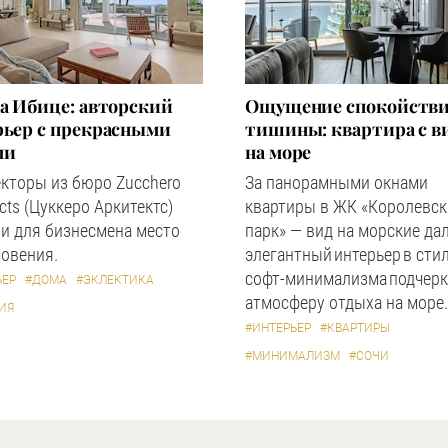
а Ибице: авторский
Ощущение спокойстви
рьер с прекрасными
тишины: квартира с в
ми
на море
кторы из бюро Zucchero
За панорамными окнами
ects (Цуккеро Аркитектс)
квартиры в ЖК «Королевс
и для бизнесмена место
парк» — вид на морские дал
овения.
элегантный интерьер в сти
софт-минимализма подчерк
ЬЕР
#ДОМА
#ЭКЛЕКТИКА
атмосферу отдыха на море.
ИЯ
#ИНТЕРЬЕР
#КВАРТИРЫ
#МИНИМАЛИЗМ
#СОЧИ