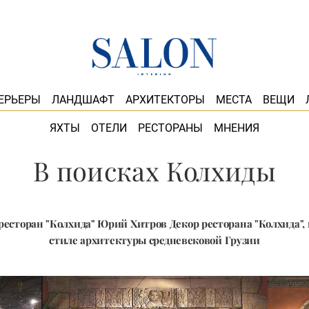
ЕРЬЕРЫ
ЛАНДШАФТ
АРХИТЕКТОРЫ
МЕСТА
ВЕЩИ
ЯХТЫ
ОТЕЛИ
РЕСТОРАНЫ
МНЕНИЯ
В поисках Колхиды
ресторан "Колхида" Юрий Хитров Декор ресторана "Колхида"
стиле архитектуры средневековой Грузии