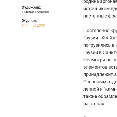
родина аргонав
Художник:
источником вд
Галина Горнева
настенные фре
Журнал:
N11 (45) 2000
Постепенно кру
Грузии - ХIV-X
погрузились в 
Грузии в Санкт
Несмотря на в
элементов ест
принадлежит а
Основным отде
лепной и "камн
также обрамле
на стенах.