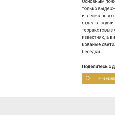
Основным поже
только выдерж
и отмеченного
отделка подчи
терракотовые 
известняк, а в
кованые свети
беседки.
Поделитесь с 
Мне нрав