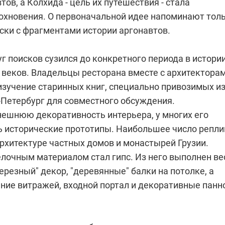
тов, а Колхида - цель их путешествия - стала
охновения. О первоначальной идее напоминают тол
ски с фрагментами истории аргонавтов.
г поисков сузился до конкретного периода в истори
VI веков. Владельцы ресторана вместе с архитектора
изучение старинных книг, специально привозимых и
-Петербург для совместного обсуждения.
нешнюю декоративность интерьера, у многих его
ь исторические прототипы. Наибольшее число репли
рхитектуре частных домов и монастырей Грузии.
лочным материалом стал гипс. Из него выполнен ве
ерезный" декор, "деревянные" балки на потолке, а
ние витражей, входной портал и декоративные панн