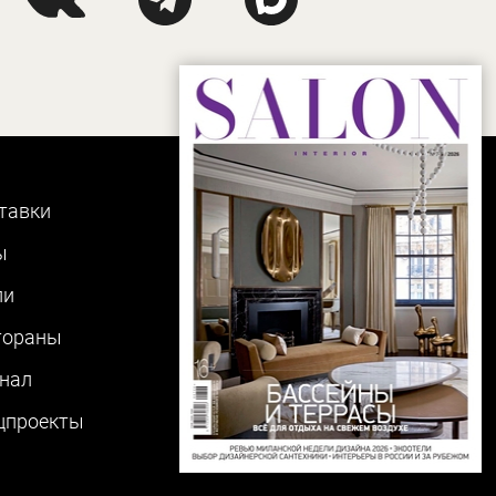
тавки
ы
ли
тораны
нал
цпроекты