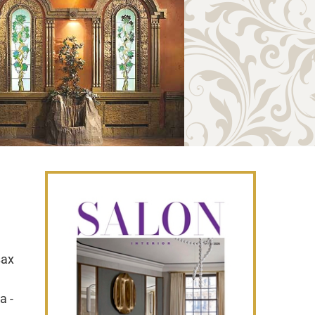
зах
а -