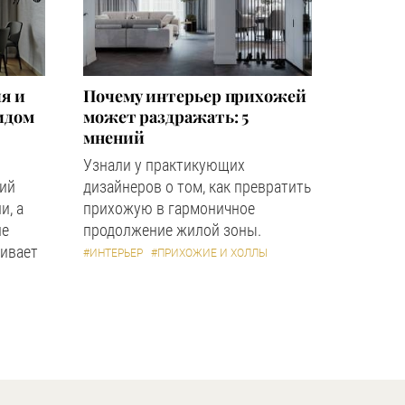
я и
Почему интерьер прихожей
идом
может раздражать: 5
мнений
Узнали у практикующих
кий
дизайнеров о том, как превратить
и, а
прихожую в гармоничное
ле
продолжение жилой зоны.
ивает
#ИНТЕРЬЕР
#ПРИХОЖИЕ И ХОЛЛЫ