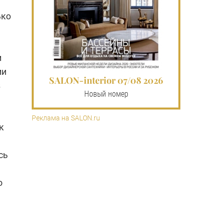
ько
и
ми
SALON-interior 07/08 2026
з
Новый номер
Реклама на SALON.ru
к
сь
о