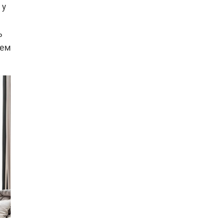
 у
ь
ием