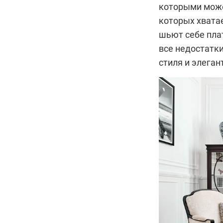
которыми може
которых хватае
шьют себе пла
все недостатк
стиля и элеган