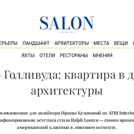
ЕРЬЕРЫ
ЛАНДШАФТ
АРХИТЕКТОРЫ
МЕСТА
ВЕЩИ
ЯХТЫ
ОТЕЛИ
РЕСТОРАНЫ
МНЕНИЯ
о Голливуда: квартира в
архитектуры
вдохновения для дизайнера Ирины Кумсковой из ATRI Interio
афинированная эстетика стиля Ralph Lauren — самого ярког
американской классики в люксовом сегменте.