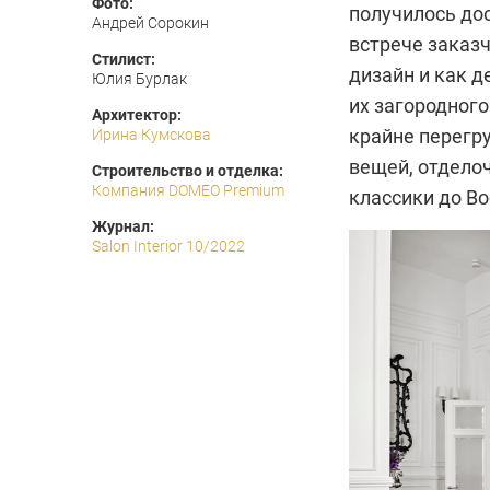
Фото:
получилось до
Андрей Сорокин
встрече заказч
Стилист:
дизайн и как д
Юлия Бурлак
их загородног
Архитектор:
край­не перег
Ирина Кумскова
вещей, отделоч
Строительство и отделка:
Компания DOMEO Premium
классики до Во
Журнал:
Salon Interior 10/2022