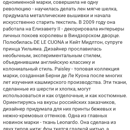
одноименной марки, совершила не одну
революцию - научилась делать лен мягче шелка,
придумала металлические вышивки и начала
искусственно старить текстиль. В 2009 году она
работала на
Елизавету II
- декорировала интерьеры
личных покоев королевы в Виндзорском дворце.
Полюбилась DE LE CUONA и Кейт Мидлтон, супруге
принца Уильяма. Дизайнер прославилась
необычным, экспериментальным стилем,
объединившим английскую классику и
колониальный стиль. Paisley - топовая коллекция
марки, созданная
Берни де Ле Куона
после многих
лет изучения кашмирского производства. Эти ткани,
сделанные из шерсти и хлопка, могут
использоваться и как отделочные, и как костюмные.
Ориентируясь на вкусы российских заказчиков,
дизайнер придумала для них принты бежевых и
нежно-кремовых оттенков. Одна из главных
новинок марки - ткань Leonardo. Она сделана из
двух типов нити: фон ткется гладкой нитью, а