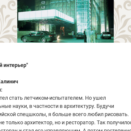
 интерьер"
Калинич
:
хотел стать летчиком-испытателем. Но ушел
ные науки, в частности в архитектуру. Будучи
ийской спецшколы, я больше всего любил рисовать.
не только архитектор, но и ресторатор. Так получило
есторан и стал его управляющим. А потом постепенн