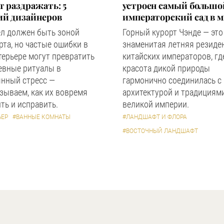
 раздражать: 5
устроен самый большо
ий дизайнеров
императорский сад в 
ел должен быть зоной
Горный курорт Чэнде — это
та, но частые ошибки в
знаменитая летняя резиде
терьере могут превратить
китайских императоров, гд
евные ритуалы в
красота дикой природы
янный стресс —
гармонично соединилась с
зываем, как их вовремя
архитектурой и традициям
ть и исправить.
великой империи.
ЬЕР
#ВАННЫЕ КОМНАТЫ
#ЛАНДШАФТ И ФЛОРА
#ВОСТОЧНЫЙ ЛАНДШАФТ