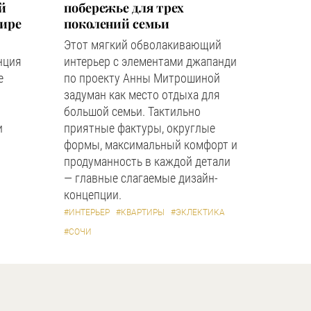
й
побережье для трех
мире
поколений семьи
Этот мягкий обволакивающий
нция
интерьер с элементами джапанди
е
по проекту Анны Митрошиной
задуман как место отдыха для
большой семьи. Тактильно
и
приятные фактуры, округлые
формы, максимальный комфорт и
продуманность в каждой детали
— главные слагаемые дизайн-
концепции.
#ИНТЕРЬЕР
#КВАРТИРЫ
#ЭКЛЕКТИКА
#СОЧИ