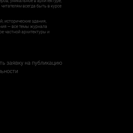
еров, уникальное в архитектуре,
 читателям всегда быть в курсе
й, исторические здания,
ния — все темы журнала
е частной архитектуры и
ть заявку на публикацию
льности