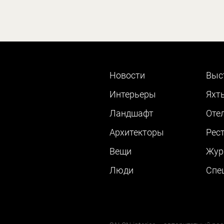
Новости
Выс
Интерьеры
Яхт
Ландшафт
Оте
Архитекторы
Рес
Вещи
Жур
Люди
Cпе