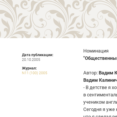
Номинация
Дата публикации:
"Общественный
20.10.2005
Журнал:
Автор:
Вадим 
N11 (100) 2005
Вадим Калинич
- В детстве я 
в сентименталь
учеником англ
Сегодня я уже 
что я сделал р