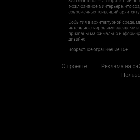
SALON-interior — авторитетный рос
эксклюзивное в интерьере, что соз
современных тенденций архитекту
События в архитектурной среде, м
интервью с мировыми звездами в 
призваны максимально информиров
дизайна.
Возрастное ограничение 16+
О проекте
Реклама на са
Пользо