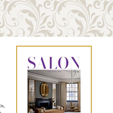
сь,
о