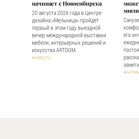
начинает с Новосибирска
может
мнен
20 августа 2026 года в Центре
Сануз
дизайна «Мельница» пройдёт
комфор
первый в этом году выездной
его ин
вечер международной выставки
ежедн
мебели, интерьерных решений и
посто
искусства ARTDOM.
расска
#НОВОСТИ
замети
#ИНТЕР