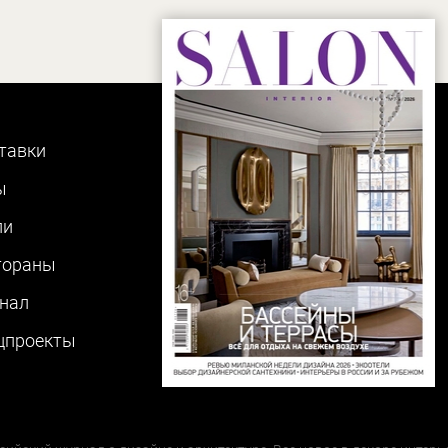
тавки
ы
ли
тораны
нал
цпроекты