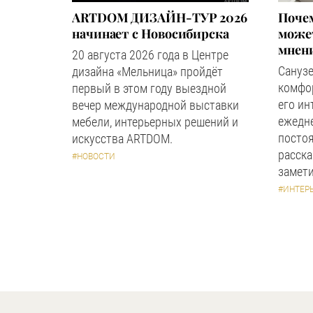
ARTDOM ДИЗАЙН-ТУР 2026
Почем
начинает с Новосибирска
может
мнен
20 августа 2026 года в Центре
Сануз
дизайна «Мельница» пройдёт
комфор
первый в этом году выездной
его ин
вечер международной выставки
ежедн
мебели, интерьерных решений и
посто
искусства ARTDOM.
расска
#НОВОСТИ
замети
#ИНТЕР