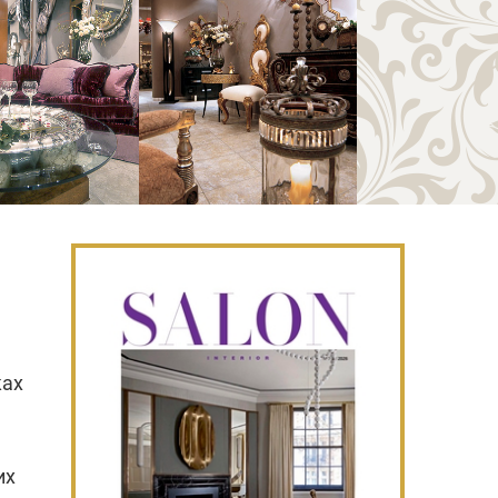
ках
их