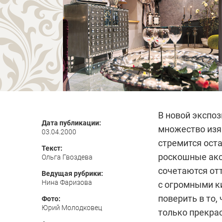
В новой экспо
Дата публикации:
множество изя
03.04.2000
стремится ост
Текст:
роскошные акс
Ольга Гвоздева
сочетаются отт
Ведущая рубрики:
Нина Фаризова
с огромными ки
поверить в то,
Фото:
Юрий Молодковец
только прекрас