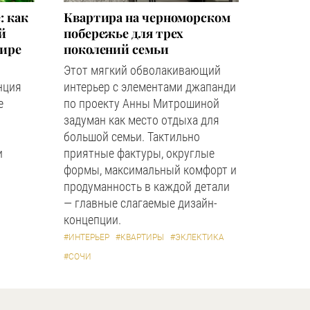
: как
Квартира на черноморском
й
побережье для трех
мире
поколений семьи
Этот мягкий обволакивающий
нция
интерьер с элементами джапанди
е
по проекту Анны Митрошиной
задуман как место отдыха для
большой семьи. Тактильно
и
приятные фактуры, округлые
формы, максимальный комфорт и
продуманность в каждой детали
— главные слагаемые дизайн-
концепции.
#ИНТЕРЬЕР
#КВАРТИРЫ
#ЭКЛЕКТИКА
#СОЧИ