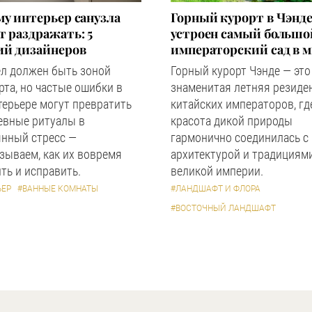
у интерьер санузла
Горный курорт в Чэнде
 раздражать: 5
устроен самый большо
ий дизайнеров
императорский сад в 
ел должен быть зоной
Горный курорт Чэнде — это
та, но частые ошибки в
знаменитая летняя резиде
терьере могут превратить
китайских императоров, гд
евные ритуалы в
красота дикой природы
янный стресс —
гармонично соединилась с
зываем, как их вовремя
архитектурой и традициям
ть и исправить.
великой империи.
ЬЕР
#ВАННЫЕ КОМНАТЫ
#ЛАНДШАФТ И ФЛОРА
#ВОСТОЧНЫЙ ЛАНДШАФТ