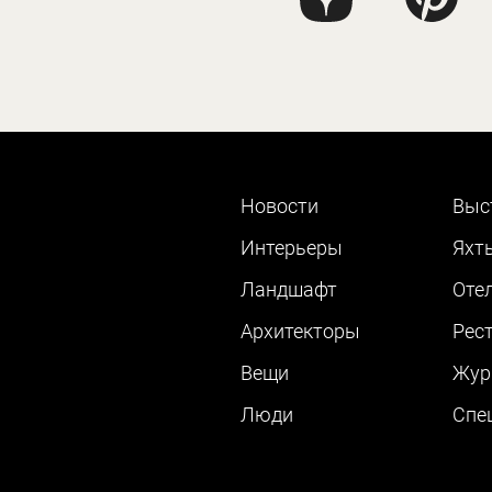
Новости
Выс
Интерьеры
Яхт
Ландшафт
Оте
Архитекторы
Рес
Вещи
Жур
Люди
Cпе