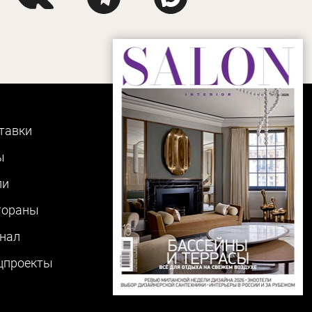
тавки
ы
ли
тораны
нал
цпроекты