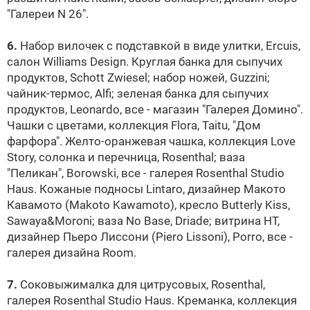
"Галереи N 26".
6.
Набор вилочек с подставкой в виде улитки, Ercuis,
салон Williams Design. Круглая банка для сыпучих
продуктов, Schott Zwiesel; набор ножей, Guzzini;
чайник-термос, Alfi; зеленая банка для сыпучих
продуктов, Leonardo, все - магазин "Галерея Домино".
Чашки с цветами, коллекция Flora, Taitu, "Дом
фарфора". Желто-оранжевая чашка, коллекция Love
Story, солонка и перечница, Rosenthal; ваза
"Пеликан", Borowski, все - галерея Rosenthal Studio
Haus. Кожаные подносы Lintaro, дизайнер Макото
Кавамото (Makoto Kawamoto), кресло Butterly Kiss,
Sawaya&Moroni; ваза No Base, Driade; витрина HT,
дизайнер Пьеро Лиссони (Piero Lissoni), Porro, все -
галерея дизайна Room.
7.
Соковыжималка для цитрусовых, Rosenthal,
галерея Rosenthal Studio Haus. Креманка, коллекция