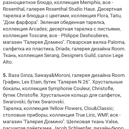
разноцветное блюдо, коллекция Memphis, все -
Rosenthal, галерея Rosenthal Studio Haus. Десертная
тарелка и блюдца с цветами, коллекция Flora, Taitu,
"Дом фарфора". Зеленая обеденная тарелка,
коллекция Arcades; десертная тарелка с листьями,
коллекция Toscane, все - Philippe Deshoulieres,
магазин "Галерея Домино". Поварская вилка Paloma,
салфетка из пластика, Driade, галерея дизайна Room.
Ткань, коллекция Serang, Designers Guild, салон Lege
Alto.
5.
Ваза Ginza, Sawaya&Moroni, галерея дизайна Room.
Графин, Les Etain, бутик "Галерея N 26". Хрустальные
бокалы, коллекция Symphonie Couleur, Christofle,
бутик Christofle. Хрустальное кольцо для салфеток,
Swarovski
, бутик
Swarovski
.
Тарелка, коллекция Yellow Flowers, Clou&Classic;
столовые приборы, коллекция True Liric, WMF, все -
магазин "Галерея Домино". Шелковая ткань Valse,
расшитая пайетками, Jacob Schlaepfer, дизайн-бюро