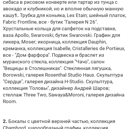
сибаса в рисовом конверте или тартар из тунца с
авокадо и клубникой, но и вполне обычную манную
кашу
1.
Трубка для коньяка, Les Etain; шейный платок,
Fabric Frontline, все - бутик "Галерея N 26".
Хрустальные кольца для салфеток на подставке,
ваза Apollo,
Swarovski
, бутик
Swarovski
. Графин для
ликера, Moser; икорница, коллекция Dauphin,
креманка, коллекция Isabelle, Cristalleries de Portieux,
все - "Дом фарфора". Подвеска и браслет из
муранского стекла, коллекция "Чачо", салон
"Вещицы в Столешниках". Стеклянная лягушка,
Borowski, галерея Rosenthal Studio Haus. Скульптура
"Сердце", галерея дизайна H-Studio. Скульптура,
коллекция "Головы", дизайнер Андрей Шаров;
стеллаж Three Two, Sawaya&Moroni, галерея дизайна
Room.
2.
Бокалы с цветной верхней частью, коллекция
Chambord, шарообразный графин, коллекция