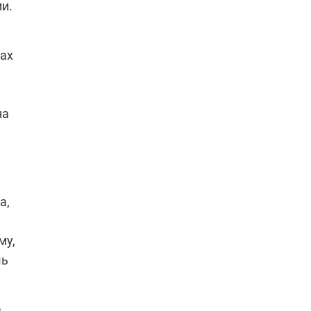
и.
сах
на
а,
му,
шь
а