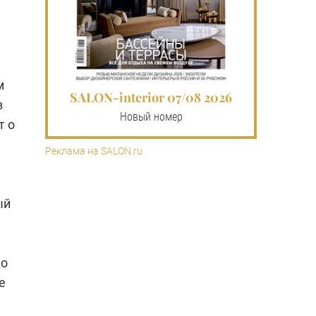
м
SALON-interior 07/08 2026
в
Новый номер
т о
Реклама на SALON.ru
ый
но
е