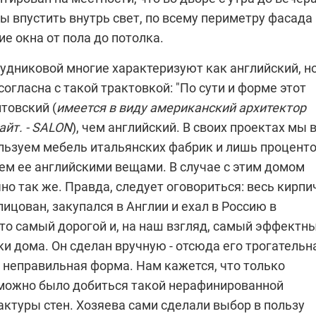
ы впустить внутрь свет, по всему периметру фасада
е окна от пола до потолка.
удниковой
многие характеризуют как английский, н
 согласна с такой трактовкой: "По сути и форме этот
товский (
имеется в виду американский архитектор
айт. - SALON
), чем английский. В своих проектах мы 
льзуем мебель итальянских фабрик и лишь процент
ем ее английскими вещами. В случае с этим домом
но так же. Правда, следует оговориться: весь кирпи
ицован, закупался в Англии и ехал в Россию в
Это самый дорогой и, на наш взгляд, самый эффектн
и дома. Он сделан вручную - отсюда его трогательн
 неправильная форма. Нам кажется, что только
 можно было добиться такой нерафинированной
ктуры стен. Хозяева сами сделали выбор в пользу