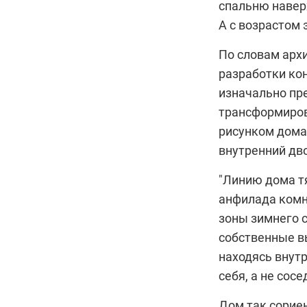
спальню навер
А с возрастом 
По словам архи
разработки ко
изначально пр
трансформиров
рисунком дома,
внутренний дво
"Линию дома т
анфилада комна
зоны зимнего с
собственные вы
находясь внутр
себя, а не сосе
Дом так сориен