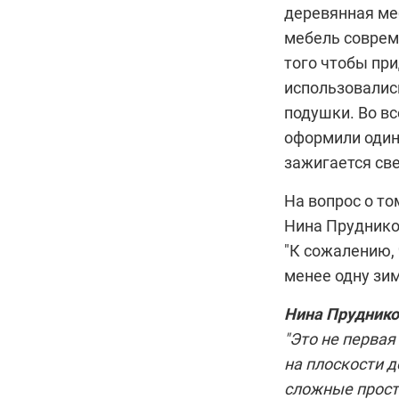
деревянная ме
мебель соврем
того чтобы пр
использовалис
подушки. Во в
оформили один
зажигается све
На вопрос о то
Нина Прудник
"К сожалению, 
менее одну зим
Нина Прудник
"Это не перва
на плоскости 
сложные простр