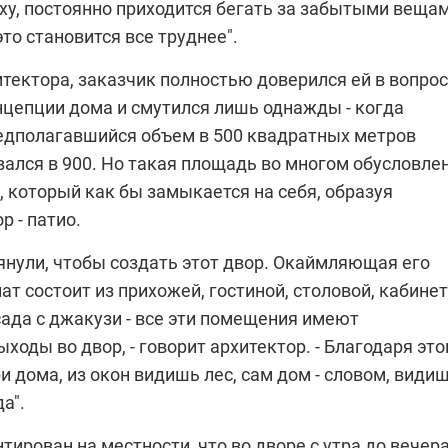
ху, постоянно приходится бегать за забытыми вещам
это становится все труднее".
тектора, заказчик полностью доверился ей в вопро
нцепции дома и смутился лишь однажды - когда
едполагавшийся объем в 500 квадратных метров
ался в 900. Но такая площадь во многом обусловле
 который как бы замыкается на себя, образуя
р - патио.
янули, чтобы создать этот двор. Окаймляющая его
т состоит из прихожей, гостиной, столовой, кабинет
ада с джакузи - все эти помещения имеют
ходы во двор, - говорит архитектор. - Благодаря это
и дома, из окон видишь лес, сам дом - словом, види
да".
тирован на местности, что во дворе с утра до вечер