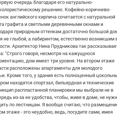
ервую очередь благодаря его натурально-
колористическому решению. Кофейно-коричнево-
нок английского кирпича сочетается с натуральной
та графита и светлыми деревянными окнами и
годаря природным оттенкам достаточно большой до
я не глыбой, а лабиринтом, естественно возникшим 
ости. Архитектор
Нина Прудникова
так рассказывае
а: "Строго говоря, несмотря на кажущуюся
риентацию, дом имеет три уровня. На втором этаже
асти расположены апартаменты для молодого
ьи. Кроме того, у здания есть полноценный цокольн
ором находятся спортзал, бильярдная и технические
инцип распластанной планировки мы выбрали не в
едь из-за ее удобства, чтобы, живя в доме, не нуж
дить по лестницам. Я вообще считаю, что размещени
ом этаже - это неудобно, ведь, посудите сами, имея