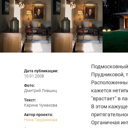
Подмосковный
Дата публикации:
Прудниковой
,
10.01.2008
Расположенный
Фото:
кажется нетип
Дмитрий Лившиц
"врастает" в л
Текст:
Карина Чумакова
В этом кажуще
притягательно
Автор проекта:
Нина Прудникова
Органичная ин