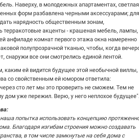
бель. Наверху, в молодежных апартаментах, светлая
енных форм разбавлена черными аксессуарами; дл
идать нарядность общественным зонам,
ь терракотовые акценты - крашеная мебель, лампы,
сей анфиладе комнат первого этажа окна намеренно
аковой полупрозрачной тканью, чтобы, когда вечер
т, снаружи все они смотрелись единой лентой.
м, каким ей видится будущее этой необычной виллы,
ова
со свойственным ей юмором ответила:
через сто лет мы это проверить не сможем. Тем не
у дом уже пережил. Верю, у него неплохое будущее"
ова
:
я наша попытка использовать концепцию протяженн
дома. Благодаря изгибам строения можно создавать
анства, в том числе замкнутые на себя дома с