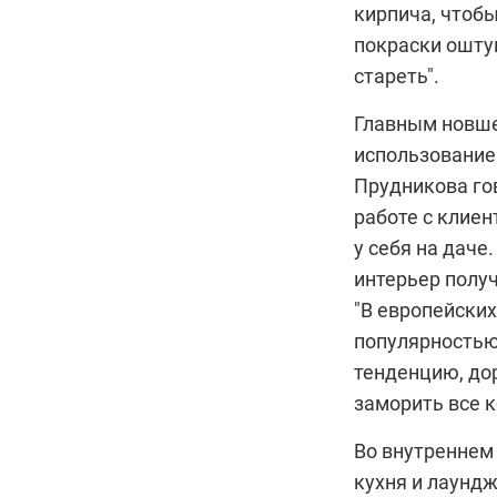
кирпича, чтобы
покраски оштук
стареть".
Главным новше
использование 
Прудникова
го
работе с клиен
у себя на дач
интерьер полу
"В европейских
популярностью
тенденцию, дор
заморить все к
Во внутреннем 
кухня и лаундж