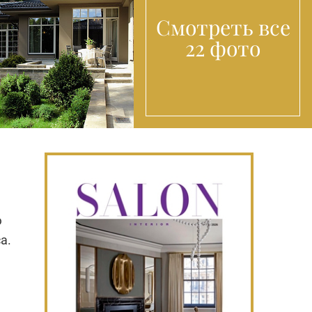
Смотреть все
22 фото
ю
а.