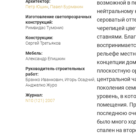
Архитектор:
возможной в п
Петр Юшин
,
Павел Бурмакин
нейтральному 
Изготовление светопрозрачных
сероватый отте
конструкций:
черепицей цве
Римвидас Тумонис
ставнями. Бла
Конструкции:
Сергей Третьяков
воспринимаетс
рельефе местн
Мебель:
Александр Епишкин
концепции дом
Руководитель строительных
плоскостную о
работ:
центральной ч
Бранко Иванкович, Игорь Осадчий,
Анджелко Журо
поколения сем
Журнал:
уровень, в кот
N10 (121) 2007
помещения. Пр
последнюю очер
было много хо
спален на втор