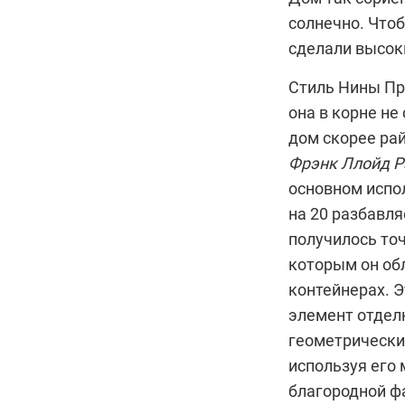
солнечно. Чтоб
сделали высоки
Стиль
Нины Пр
она в корне не
дом скорее рай
Фрэнк Ллойд Р
основном испо
на 20 разбавля
получилось точ
которым он обл
контейнерах. 
элемент отделк
геометрически
используя его
благородной фа