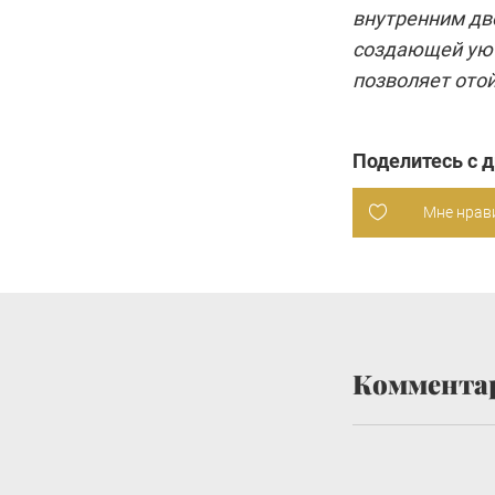
внутренним дво
создающей уют
позволяет ото
Поделитесь с 
Мне нрав
Коммента