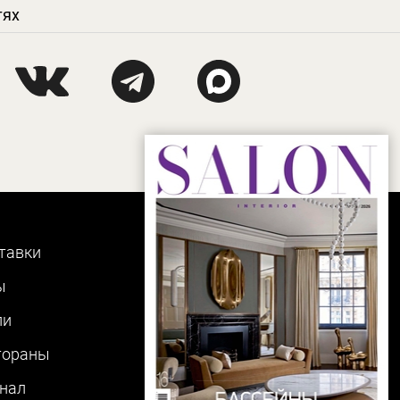
тях
тавки
ы
ли
тораны
нал