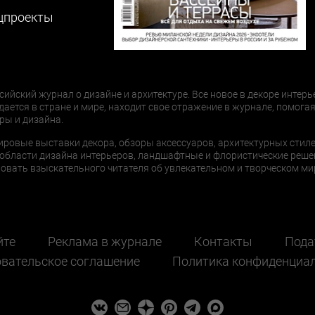
цпроекты
сийский журнал о дизайне и архитектуре. Все новое в декоре интерь
дается в стране и мире, находит свое отражение в журнале, помогая
ры и дизайна.
ировые выставки декора, обзоры аксессуаров, архитектурных стиле
области дизайна интерьеров, ландшафтные и флористические реше
ать взыскательного читателя об увлекательном и творческом мир
йте
Реклама в журнале
Контакты
Пода
вательское соглашение
Политика конфиденциа