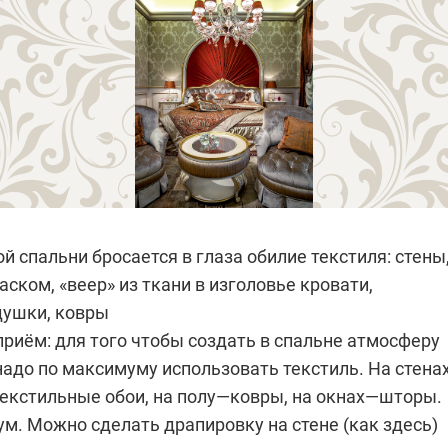
ой спальни бросается в глаза обилие текстиля: стены
ском, «веер» из ткани в изголовье кровати,
душки, ковры
риём: для того чтобы создать в спальне атмосферу
надо по максимуму использовать текстиль. На стена
екстильные обои, на полу—ковры, на окнах—шторы.
м. Можно сделать драпировку на стене (как здесь)