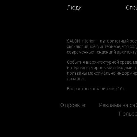
Люди
Cпе
SALON-interior — авторитетный рос
эксклюзивное в интерьере, что соз
современных тенденций архитекту
События в архитектурной среде, м
интервью с мировыми звездами в 
призваны максимально информиров
дизайна.
Возрастное ограничение 16+
О проекте
Реклама на са
Пользо