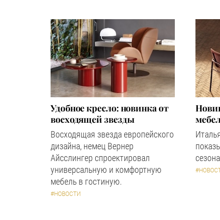
Удобное кресло: новинка от
Новин
восходящей звезды
мебел
Восходящая звезда европейского
Италь
дизайна, немец Вернер
показ
Айсслингер спроектировал
сезона
универсальную и комфортную
#НОВОС
мебель в гостиную.
#НОВОСТИ