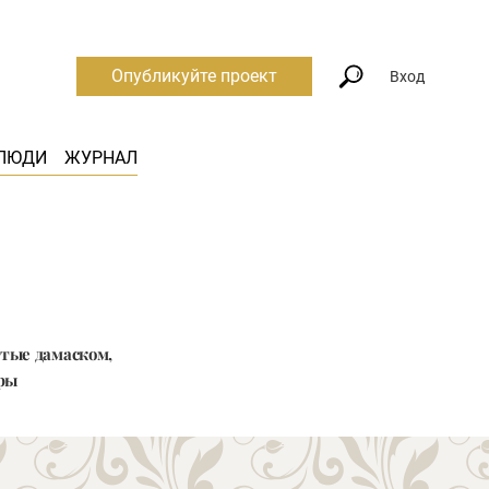
Опубликуйте проект
Вход
ЛЮДИ
ЖУРНАЛ
утые дамаском,
вры