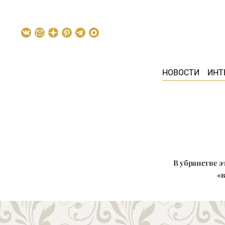
НОВОСТИ
ИНТ
В убранстве э
«в