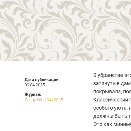
В убранстве эт
Дата публикации:
затянутые дама
09.04.2015
покрывала, по
Журнал:
Классический п
Декор N5 (204) 2015
особого уюта, 
должны быть т
Это как миниму