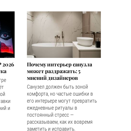
 2026
Почему интерьер санузла
ска
может раздражать: 5
мнений дизайнеров
тре
Санузел должен быть зоной
ёт
комфорта, но частые ошибки в
ной
его интерьере могут превратить
тавки
ежедневные ритуалы в
ний и
постоянный стресс —
рассказываем, как их вовремя
заметить и исправить.