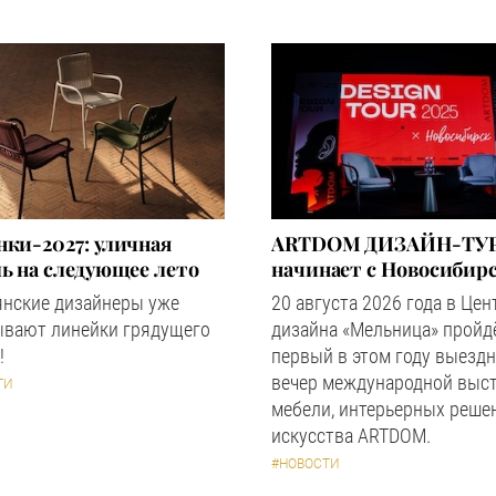
ки-2027: уличная
ARTDOM ДИЗАЙН-ТУР
ь на следующее лето
начинает с Новосибир
янские дизайнеры уже
20 августа 2026 года в Цен
ывают линейки грядущего
дизайна «Мельница» пройд
!
первый в этом году выезд
вечер международной выс
ТИ
мебели, интерьерных реше
искусства ARTDOM.
#НОВОСТИ