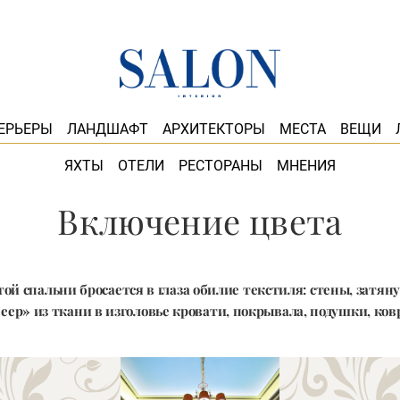
ЕРЬЕРЫ
ЛАНДШАФТ
АРХИТЕКТОРЫ
МЕСТА
ВЕЩИ
ЯХТЫ
ОТЕЛИ
РЕСТОРАНЫ
МНЕНИЯ
Включение цвета
той спальни бросается в глаза обилие текстиля: стены, затян
еер» из ткани в изголовье кровати, покрывала, подушки, ко