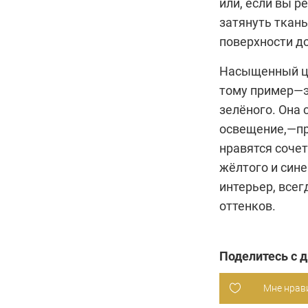
или, если вы р
затянуть ткань
поверхности д
Насыщенный цв
тому пример—э
зелёного. Она 
освещение,—пр
нравятся сочет
жёлтого и сине
интерьер, все
оттенков.
Поделитесь с 
Мне нрав