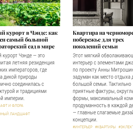
й курорт в Чэнде: как
Квартира на черномор
оен самый большой
побережье для трех
аторский сад в мире
поколений семьи
 курорт Чэнде — это
Этот мягкий обволакиваю
нитая летняя резиденция
интерьер с элементами дж
ких императоров, где
по проекту Анны Митроши
а дикой природы
задуман как место отдыха 
ично соединилась с
большой семьи. Тактильно
ктурой и традициями
приятные фактуры, округл
й империи.
формы, максимальный ком
продуманность в каждой д
АФТ И ФЛОРА
— главные слагаемые диза
ЧНЫЙ ЛАНДШАФТ
концепции.
#ИНТЕРЬЕР
#КВАРТИРЫ
#ЭКЛЕК