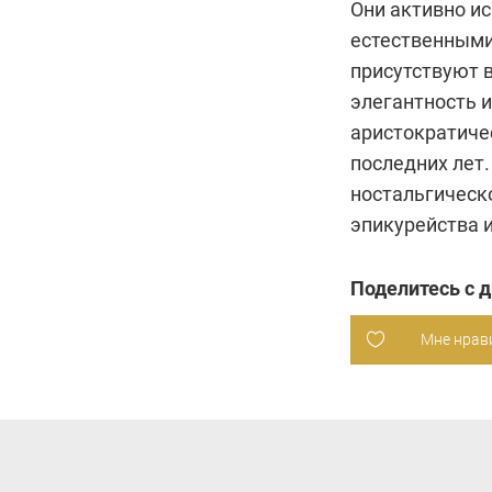
Они активно ис
естественными
присутствуют в
элегантность и
аристократиче
последних лет
ностальгическо
эпикурейства 
Поделитесь с 
Мне нрав