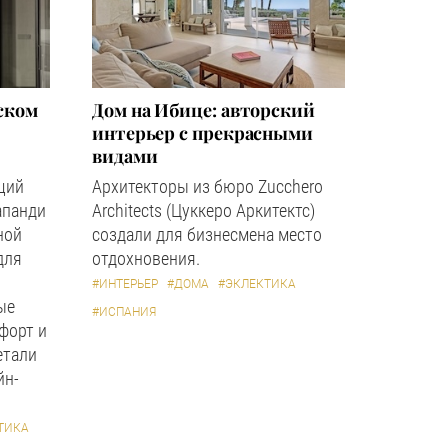
ском
Дом на Ибице: авторский
интерьер с прекрасными
видами
щий
Архитекторы из бюро Zucchero
апанди
Architects (Цуккеро Аркитектс)
ной
создали для бизнесмена место
для
отдохновения.
#ИНТЕРЬЕР
#ДОМА
#ЭКЛЕКТИКА
ые
#ИСПАНИЯ
форт и
етали
йн-
ТИКА