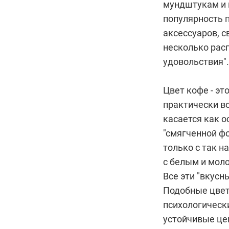
мундштукам и 
популярность 
аксессуаров, с
несколько расп
удовольствия".
Цвет кофе - эт
практически в
касается как о
"смягченной ф
только с так 
с белым и моло
Все эти "вкусн
Подобные цвет
психологическ
устойчивые це