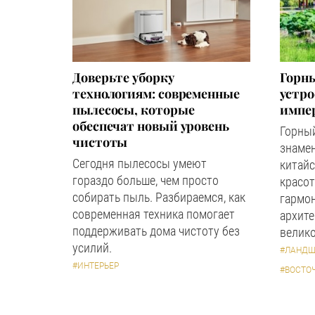
Доверьте уборку
Горны
технологиям: современные
устр
пылесосы, которые
импер
обеспечат новый уровень
Горный
чистоты
знаме
Сегодня пылесосы умеют
китайс
гораздо больше, чем просто
красот
собирать пыль. Разбираемся, как
гармон
современная техника помогает
архите
поддерживать дома чистоту без
велико
усилий.
#ЛАНДШ
#ИНТЕРЬЕР
#ВОСТО