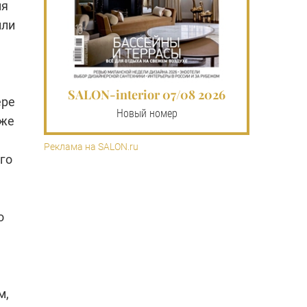
мя
или
SALON-interior 07/08 2026
ере
Новый номер
аже
Реклама на SALON.ru
го
о
м,