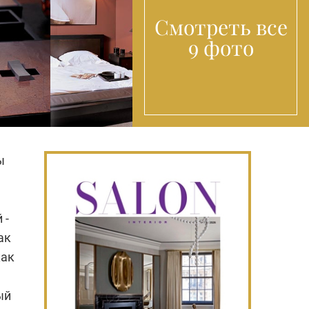
Смотреть все
9 фото
ы
 -
ак
как
ый