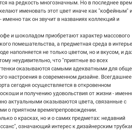
тся на редкость многозначным. Но в последнее вре
желают именовать этот цвет иначе как "кофейным" 
 именно так он звучит в названиях коллекций и
кофе и шоколадом приобретают характер массового
кого помешательства, а предметная среда в интерь
оде наполняется не только цветом, но и вкусом, и д
ому неудивительно, что "приятные во всех
ттенки оказываются самыми адекватными для обще
ого настроения в современном дизайне. Всегдашнее
рта сегодня осуществляется в откровенном
роскоши и получению удовольствия от жизни - именн
нно актуальными оказываются цвета, связанные с
ми о приятном времяпрепровождении.
олько о красках, но и о самих предметах: недавний
ессанс", означающий интерес к дизайнерским трубка