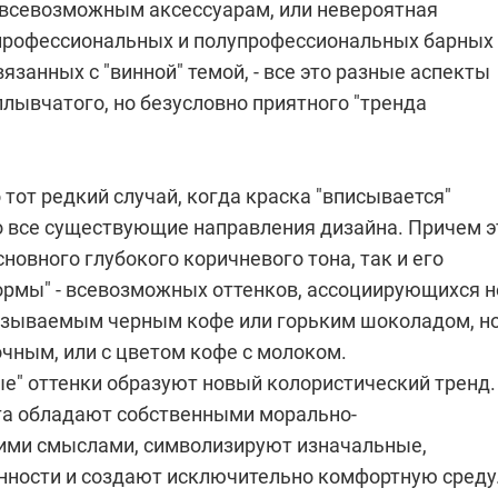
всевозможным аксессуарам, или невероятная
профессиональных и полупрофессиональных барных
вязанных с "винной" темой, - все это разные аспекты
лывчатого, но безусловно приятного "тренда
о тот редкий случай, когда краска "вписывается"
о все существующие направления дизайна. Причем э
сновного глубокого коричневого тона, так и его
ормы" - всевозможных оттенков, ассоциирующихся н
называемым черным кофе или горьким шоколадом, но
чным, или с цветом кофе с молоком.
ые" оттенки образуют новый колористический тренд.
а обладают собственными морально-
ими смыслами, символизируют изначальные,
нности и создают исключительно комфортную среду