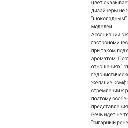
цвет оказывае
дизайнеры не 
"шоколадным" -
моделей.
Ассоциации с 
гастрономичес
при таком подх
ароматом. Поэт
отношениях" о
гедонистическ
желание комфо
стремлении к 
поэтому особе
представления
Речь идет не т
"сигарный рен