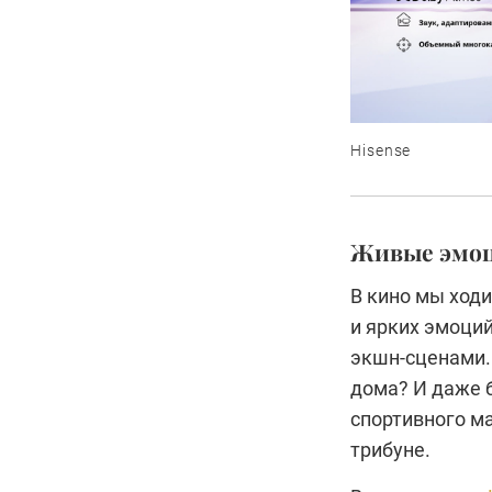
Hisense
Живые эмо
В кино мы ход
и ярких эмоци
экшн-сценами. 
дома? И даже 
спортивного м
трибуне.