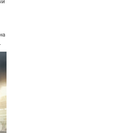
ый
на
.