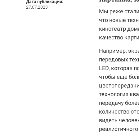
Дата публикации:
27.07.2023
Мы реже стали 
что новые тех
кинотеатр дома
качество карти
Например, экр
передовых техн
LED, которая п
чтобы еще бол
цветопередачи,
технология кв
передачу боле
количество от
видеть человек
реалистичного