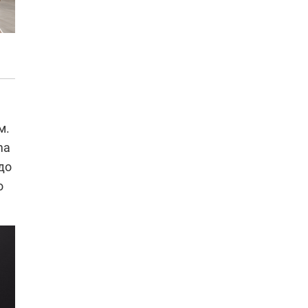
м.
ma
до
о