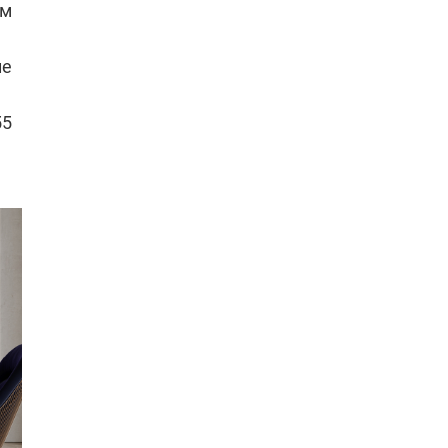
ьм
ие
55