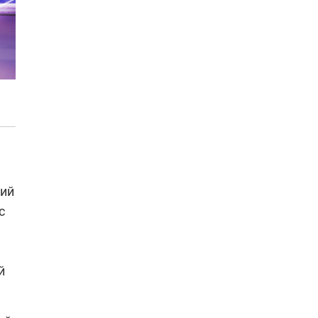
ний
с
й