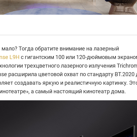
 мало? Тогда обратите внимание на лазерный
nse L9H
с гигантским 100 или 120-дюймовым экрано
хнологии трехцветного лазерного излучения Trichro
se расширила цветовой охват по стандарту BT.2020 
оляет создавать яркую и реалистичную картинку. Эт
кинотеатре», а самый настоящий кинотеатр дома.