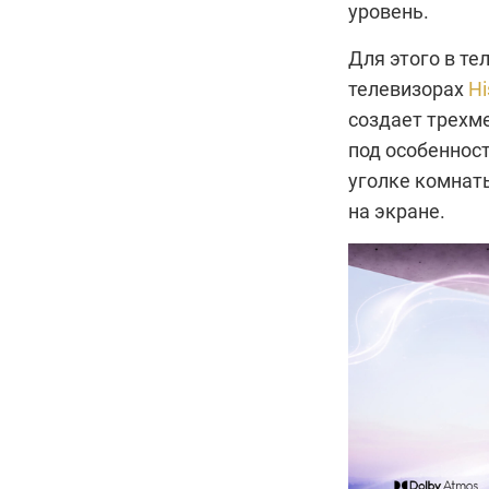
уровень.
Для этого в т
телевизорах
Hi
создает трехм
под особенност
уголке комнаты
на экране.