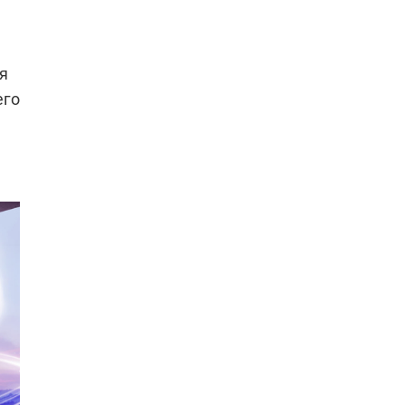
я
его