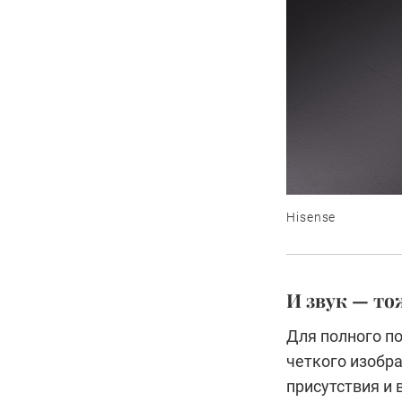
Hisense
И звук — то
Для полного по
четкого изобр
присутствия и