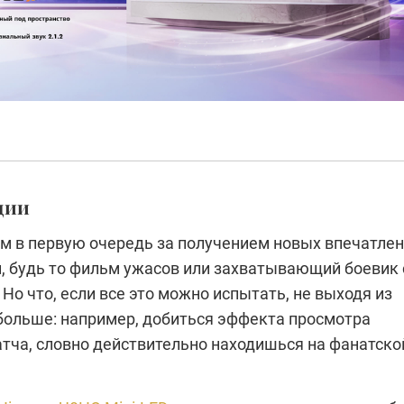
ции
им в первую очередь за получением новых впечатле
й, будь то фильм ужасов или захватывающий боевик 
Но что, если все это можно испытать, не выходя из
больше: например, добиться эффекта просмотра
атча, словно действительно находишься на фанатско