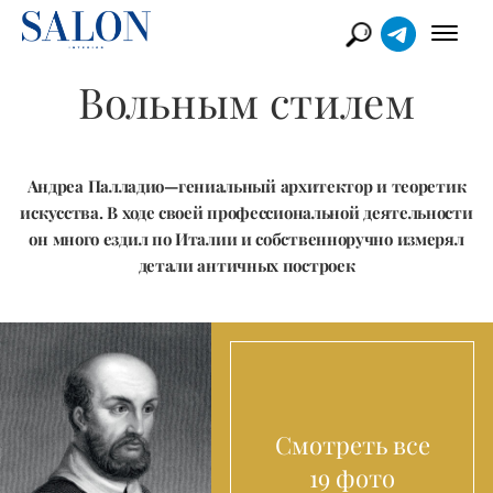
Вольным стилем
Андреа Палладио—гениальный архитектор и теоретик
искусства. В ходе своей профессиональной деятельности
он много ездил по Италии и собственноручно измерял
детали античных построек
Смотреть все
19 фото