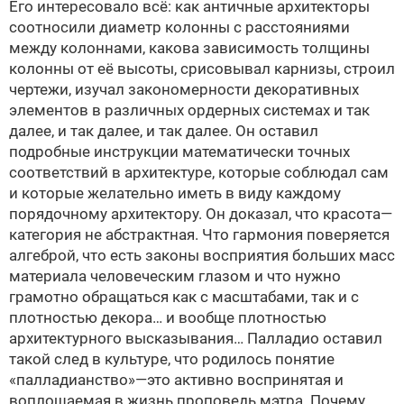
Его интересовало всё: как античные архитекторы
соотносили диаметр колонны с расстояниями
между колоннами, какова зависимость толщины
колонны от её высоты, срисовывал карнизы, строил
чертежи, изучал закономерности декоративных
элементов в различных ордерных системах и так
далее, и так далее, и так далее. Он оставил
подробные инструкции математически точных
соответствий в архитектуре, которые соблюдал сам
и которые желательно иметь в виду каждому
порядочному архитектору. Он доказал, что красота—
категория не абстрактная. Что гармония поверяется
алгеброй, что есть законы восприятия больших масс
материала человеческим глазом и что нужно
грамотно обращаться как с масштабами, так и с
плотностью декора… и вообще плотностью
архитектурного высказывания… Палладио оставил
такой след в культуре, что родилось понятие
«палладианство»—это активно воспринятая и
воплощаемая в жизнь проповедь мэтра. Почему