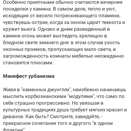
Особенно приятными обычно считаются вечерние
посиделки у камина. В самом деле, тепло и уют,
исходящие от весело потрескивающего пламени,
чувствуешь острее, когда за окном царит темнота и
кружит вьюга. Однако и днем разведенный в
камине огонь может выглядеть зрелищно в
бледном свете зимнего дня: в этом случае узость
оконных проемов, пропускающих мало света, и
загроможденность комнаты мебелью неожиданно
становятся плюсами.
Манифест урбанизма
Живя в "каменных джунглях", неизбежно начинаешь
мыслить корбюзианскими "модулями", что само по
себе страшно прогрессивно. Но увязшая в
культурных традициях душа требует мягких кресел и
диванов. Как быть? Смотрите, завидуйте, -
прекрасное сочетание того и другого "в одном
флаконе".