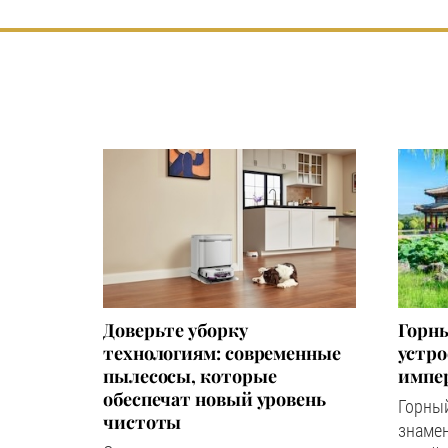
Доверьте уборку
Горны
технологиям: современные
устр
пылесосы, которые
импер
обеспечат новый уровень
Горный
чистоты
знаме