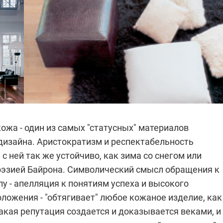
кожа - один из самых "статусных" материалов
дизайна. Аристократизм и респектабельность
с ней так же устойчиво, как зима со снегом или
оэзией Байрона. Символический смысл обращения к
у - апелляция к понятиям успеха и высокого
ложения - "обтягивает" любое кожаное изделие, как
акая репутация создается и доказывается веками, и