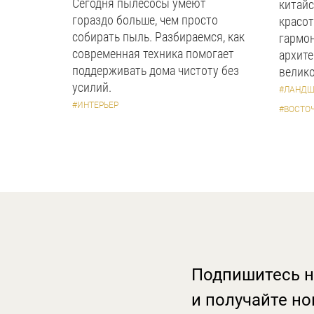
Сегодня пылесосы умеют
китайс
гораздо больше, чем просто
красот
собирать пыль. Разбираемся, как
гармон
современная техника помогает
архите
поддерживать дома чистоту без
велико
усилий.
#ЛАНДШ
#ИНТЕРЬЕР
#ВОСТО
Подпишитесь н
и получайте но