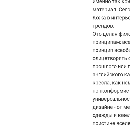
именно так ко
материал. Сего
Кожа в интерье
трендов.
Это целая фил
принципам: вс
принцип всеоб
олицетворять 
прошлого или 
английского к
кресла, как н
нонконформист
универсальнос
дизайне - от м
одежды и ювел
поистине всел