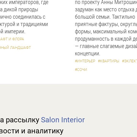
ких императоров, где
по проекту Анны Митроши
а дикой природы
задуман как место отдыха 
ично соединилась с
большой семьи. Тактильно
ктурой и традициями
приятные фактуры, округл
й империи.
формы, максимальный ком
продуманность в каждой д
АФТ И ФЛОРА
— главные слагаемые диза
ЧНЫЙ ЛАНДШАФТ
концепции.
#ИНТЕРЬЕР
#КВАРТИРЫ
#ЭКЛЕК
#СОЧИ
а рассылку
Salon Interior
вости и аналитику