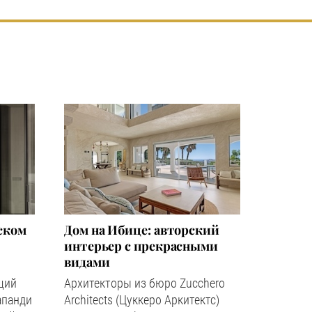
ском
Дом на Ибице: авторский
интерьер с прекрасными
видами
щий
Архитекторы из бюро Zucchero
апанди
Architects (Цуккеро Аркитектс)