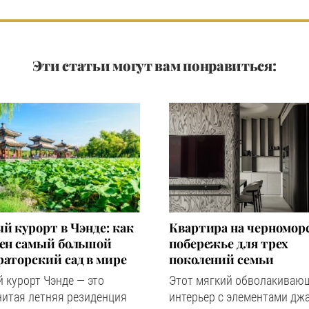
Эти статьи могут вам понравиться:
й курорт в Чэнде: как
Квартира на черномор
оен самый большой
побережье для трех
аторский сад в мире
поколений семьи
 курорт Чэнде — это
Этот мягкий обволакиваю
нитая летняя резиденция
интерьер с элементами дж