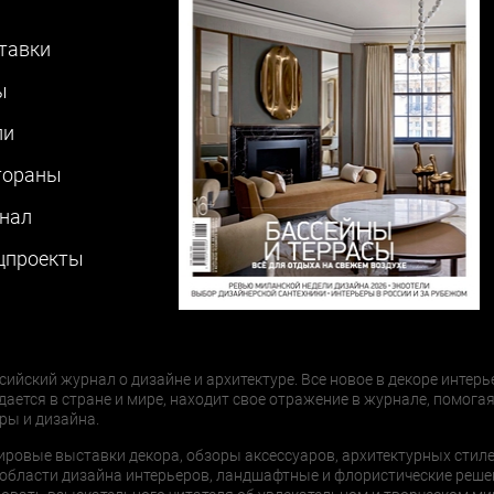
тавки
ы
ли
тораны
нал
цпроекты
сийский журнал о дизайне и архитектуре. Все новое в декоре интерь
дается в стране и мире, находит свое отражение в журнале, помогая
ры и дизайна.
ировые выставки декора, обзоры аксессуаров, архитектурных стиле
области дизайна интерьеров, ландшафтные и флористические реше