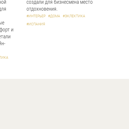
ной
создали для бизнесмена место
для
отдохновения.
#ИНТЕРЬЕР
#ДОМА
#ЭКЛЕКТИКА
ые
#ИСПАНИЯ
форт и
етали
йн-
ТИКА