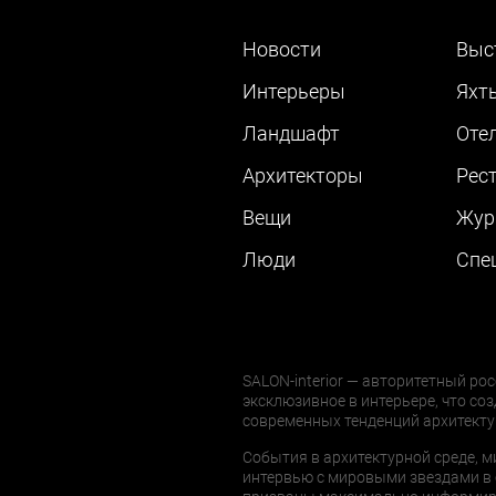
Новости
Выс
Интерьеры
Яхт
Ландшафт
Оте
Архитекторы
Рес
Вещи
Жур
Люди
Cпе
SALON-interior — авторитетный рос
эксклюзивное в интерьере, что соз
современных тенденций архитекту
События в архитектурной среде, м
интервью с мировыми звездами в 