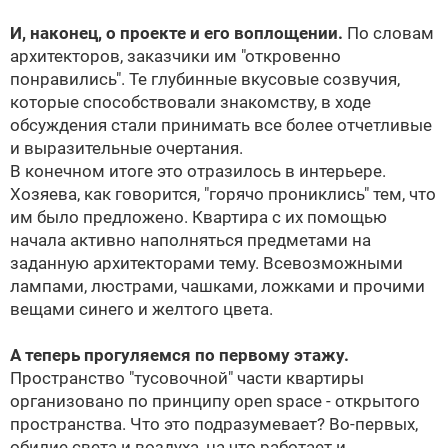
И, наконец, о проекте и его воплощении.
По словам
архитекторов, заказчики им "откровенно
понравились". Те глубинные вкусовые созвучия,
которые способствовали знакомству, в ходе
обсуждения стали принимать все более отчетливые
и выразительные очертания.
В конечном итоге это отразилось в интерьере.
Хозяева, как говорится, "горячо прониклись" тем, что
им было предложено. Квартира с их помощью
начала активно наполняться предметами на
заданную архитекторами тему. Всевозможными
лампами, люстрами, чашками, ложками и прочими
вещами синего и желтого цвета.
А теперь прогуляемся по первому этажу.
Пространство "тусовочной" части квартиры
организовано по принципу open space - открытого
пространства. Что это подразумевает? Во-первых,
обилие света и воздуха, на что работает и