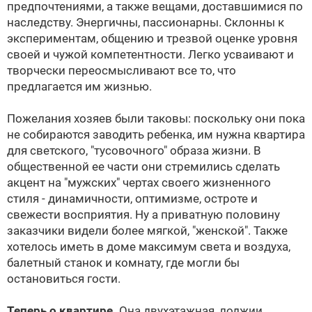
предпочтениями, а также вещами, доставшимися по
наследству. Энергичны, пассионарны. Склонны к
экспериментам, общению и трезвой оценке уровня
своей и чужой компетентности. Легко усваивают и
творчески переосмысливают все то, что
предлагается им жизнью.
Пожелания хозяев были таковы: поскольку они пока
не собираются заводить ребенка, им нужна квартира
для светского, "тусовочного" образа жизни. В
общественной ее части они стремились сделать
акцент на "мужских" чертах своего жизненного
стиля - динамичности, оптимизме, остроте и
свежести восприятия. Ну а приватную половину
заказчики видели более мягкой, "женской". Также
хотелось иметь в доме максимум света и воздуха,
балетный станок и комнату, где могли бы
остановиться гости.
Теперь о квартире.
Она двухэтажная, лоджии