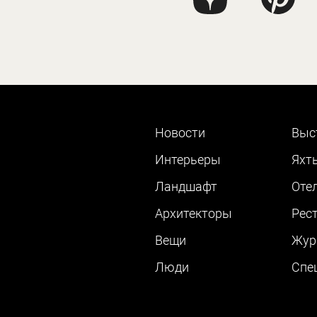
Новости
Выс
Интерьеры
Яхт
Ландшафт
Оте
Архитекторы
Рес
Вещи
Жур
Люди
Cпе