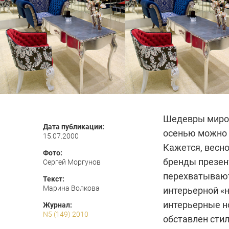
Шедевры миров
Дата публикации:
осенью можно 
15.07.2000
Кажется, весно
Фото:
бренды презен
Сергей Моргунов
перехватывают
Текст:
Марина Волкова
интерьерной «
интерьерные но
Журнал:
N5 (149) 2010
обставлен сти