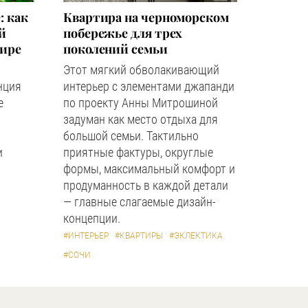
: как
Квартира на черноморском
й
побережье для трех
мире
поколений семьи
Этот мягкий обволакивающий
нция
интерьер с элементами джапанди
е
по проекту Анны Митрошиной
задуман как место отдыха для
большой семьи. Тактильно
и
приятные фактуры, округлые
формы, максимальный комфорт и
продуманность в каждой детали
— главные слагаемые дизайн-
концепции.
#ИНТЕРЬЕР
#КВАРТИРЫ
#ЭКЛЕКТИКА
#СОЧИ