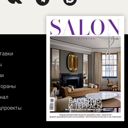
тавки
ы
ли
тораны
нал
цпроекты