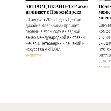
ARTDOM ДИЗАЙН-ТУР 2026
Почем
начинает с Новосибирска
может
мнен
20 августа 2026 года в Центре
Сануз
дизайна «Мельница» пройдёт
комфор
первый в этом году выездной
его ин
вечер международной выставки
ежедн
мебели, интерьерных решений и
посто
искусства ARTDOM.
расска
#НОВОСТИ
замети
#ИНТЕР