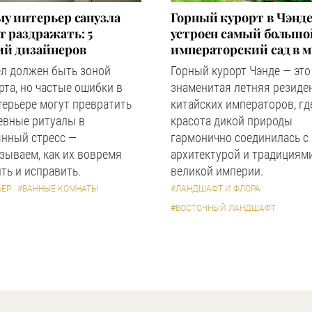
у интерьер санузла
Горный курорт в Чэнде
 раздражать: 5
устроен самый большо
ий дизайнеров
императорский сад в 
ел должен быть зоной
Горный курорт Чэнде — это
та, но частые ошибки в
знаменитая летняя резиде
терьере могут превратить
китайских императоров, гд
евные ритуалы в
красота дикой природы
янный стресс —
гармонично соединилась с
зываем, как их вовремя
архитектурой и традициям
ть и исправить.
великой империи.
ЬЕР
#ВАННЫЕ КОМНАТЫ
#ЛАНДШАФТ И ФЛОРА
#ВОСТОЧНЫЙ ЛАНДШАФТ