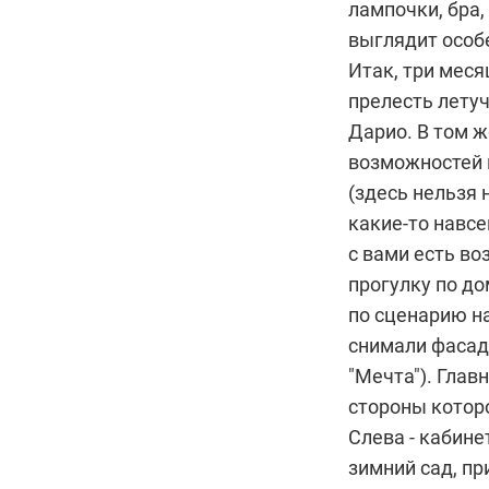
лампочки, бра,
выглядит особ
Итак, три меся
прелесть летуч
Дарио. В том ж
возможностей 
(здесь нельзя 
какие-то навсе
с вами есть во
прогулку по д
по сценарию н
снимали фасад
"Мечта"). Глав
стороны котор
Слева - кабине
зимний сад, пр