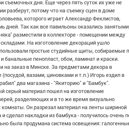
ри съемочных дня. Еще через пять суток их уже не
ии разберут, потому что на съемку сцен в доме
оловьева, которого играет Александр Феклистов,
ь дней. Так как все павильоны оказались занятыми
бняка" разместили в коллекторе - помещении между
 складами. На изготовление декораций ушло
спользовали простые студийные щиты, собираемые 
 и банальные пенопласт, обои, ламинат и краски.
и на заказ в Минске. За предметами декора в
 (посудой, вазами, циновками и т.п.) Игорь ездил в
грабил" два магазина - "Якиторию" и "Бамбук".
й серый материал пошел на изготовление
ерей, разделяющих и в то же время визуально
комнаты. Он разрезал материал на ленты шириной
 и сделал накладки из бамбука - получилось очень п
льно была продумана система освещения: галогенны