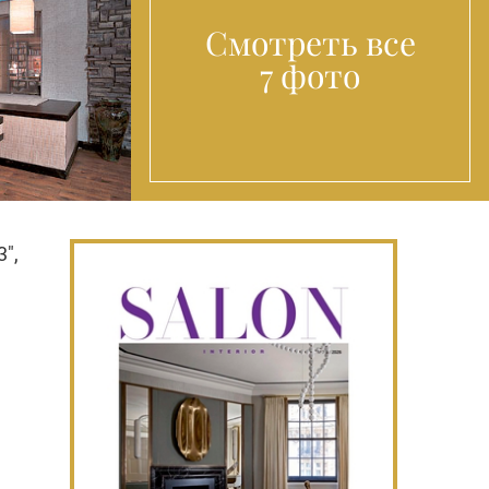
Смотреть все
7 фото
",