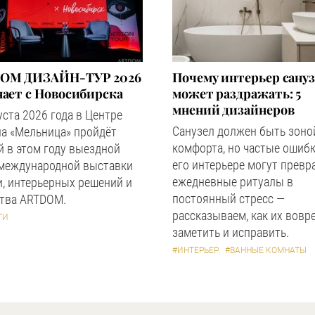
OM ДИЗАЙН-ТУР 2026
Почему интерьер сану
ает с Новосибирска
может раздражать: 5
мнений дизайнеров
уста 2026 года в Центре
Санузел должен быть зоно
а «Мельница» пройдёт
комфорта, но частые ошибк
 в этом году выездной
его интерьере могут превр
 международной выставки
ежедневные ритуалы в
, интерьерных решений и
постоянный стресс —
ства ARTDOM.
рассказываем, как их вовр
ТИ
заметить и исправить.
#ИНТЕРЬЕР
#ВАННЫЕ КОМНАТЫ