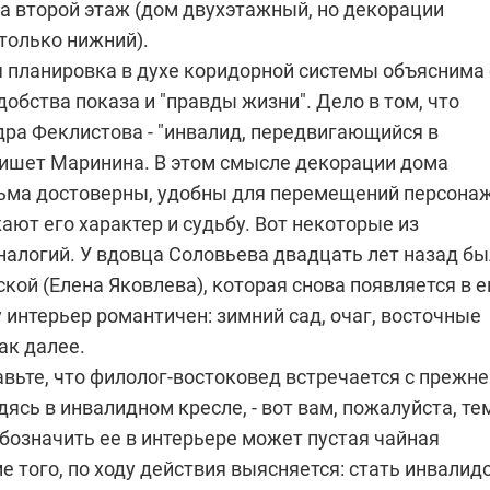
на второй этаж (дом двухэтажный, но декорации
только нижний).
я планировка в духе коридорной системы объяснима 
добства показа и "правды жизни". Дело в том, что
дра Феклистова - "инвалид, передвигающийся в
 пишет Маринина. В этом смысле декорации дома
ьма достоверны, удобны для перемещений персона
ают его характер и судьбу. Вот некоторые из
налогий. У вдовца Соловьева двадцать лет назад бы
кой (Елена Яковлева), которая снова появляется в е
 интерьер романтичен: зимний сад, очаг, восточные
ак далее.
вьте, что филолог-востоковед встречается с прежне
ясь в инвалидном кресле, - вот вам, пожалуйста, те
бозначить ее в интерьере может пустая чайная
е того, по ходу действия выясняется: стать инвалид