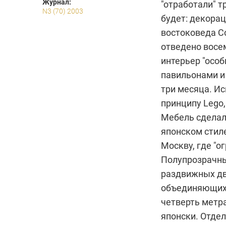
Журнал:
"отработали" т
N3 (70) 2003
будет: декорац
востоковеда С
отведено восем
интерьер "осо
павильонами и
три месяца. И
принципу Lego,
Мебель сделал
японском стиле
Москву, где "о
Полупрозрачны
раздвижных дв
объединяющих 
четверть метра
японски. Отде