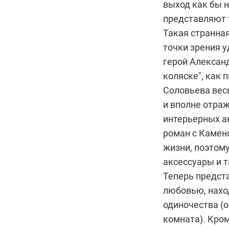
выход как бы 
представляют 
Такая странна
точки зрения у
герой Алексан
коляске", как
Соловьева вес
и вполне отраж
интерьерных а
роман с Каменс
жизни, поэтому
аксессуары и т
Теперь предста
любовью, наход
одиночества (о
комната). Кром