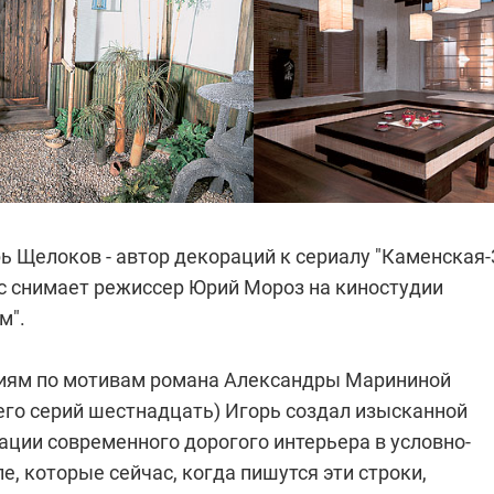
 Щелоков - автор декораций к сериалу "Каменская-3
с снимает режиссер Юрий Мороз на киностудии
м".
иям по мотивам романа Александры Марининой
сего серий шестнадцать) Игорь создал изысканной
ации современного дорогого интерьера в условно-
е, которые сейчас, когда пишутся эти строки,