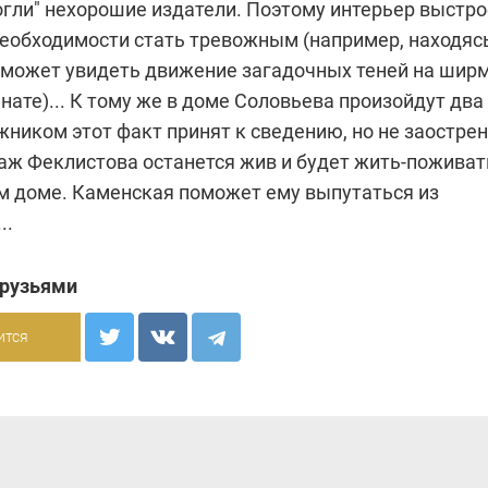
огли" нехорошие издатели. Поэтому интерьер выстр
необходимости стать тревожным (например, находяс
й может увидеть движение загадочных теней на шир
нате)... К тому же в доме Соловьева произойдут два
жником этот факт принят к сведению, но не заострен.
наж Феклистова останется жив и будет жить-поживат
м доме. Каменская поможет ему выпутаться из
..
друзьями
ится