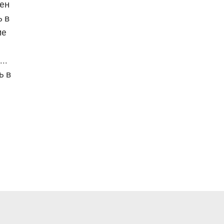
оен
ь в
ме
..
ь в