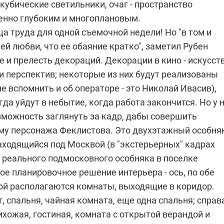
 кубические светильники, очаг - пространство
енно глубоким и многоплановым.
ца труда для одной съемочной недели! Но "в том и
ей любви, что ее обаяние кратко", заметил Рубен
е и прелесть декораций. Декорации в кино - искусст
и перспектив; некоторые из них будут реализованы
не вспомнить и об операторе - это Николай Ивасив),
гда уйдут в небытие, когда работа закончится. Но у 
зможность заглянуть за кадр, дабы совершить
ому персонажа Феклистова. Это двухэтажный особняк
аходящийся под Москвой (в "экстерьерных" кадрах
 реального подмосковного особняка в поселке
ное планировочное решение интерьера - ось, по обе
ой располагаются комнаты, выходящие в коридор.
т, спальня, чайная комната, еще одна спальня; справа
ихожая, гостиная, комната с открытой верандой и