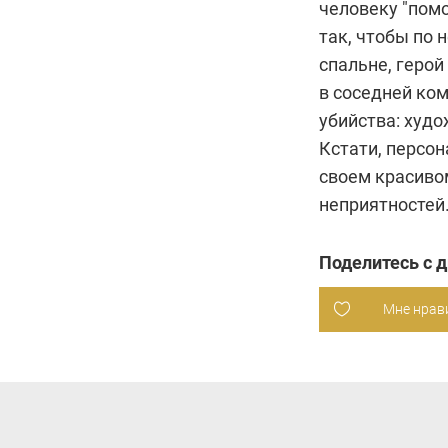
человеку "пом
так, чтобы по 
спальне, геро
в соседней ком
убийства: худо
Кстати, персо
своем красиво
неприятностей.
Поделитесь с 
Мне нрав