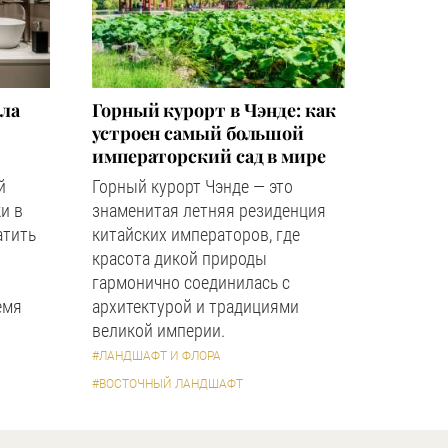
зла
Горный курорт в Чэнде: как
устроен самый большой
императорский сад в мире
й
Горный курорт Чэнде — это
и в
знаменитая летняя резиденция
атить
китайских императоров, где
красота дикой природы
гармонично соединилась с
емя
архитектурой и традициями
великой империи.
#ЛАНДШАФТ И ФЛОРА
#ВОСТОЧНЫЙ ЛАНДШАФТ