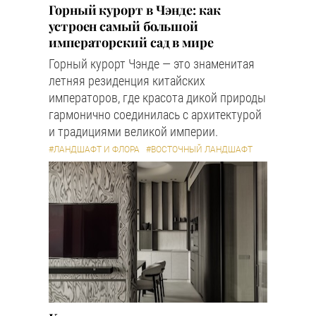
Горный курорт в Чэнде: как
устроен самый большой
императорский сад в мире
Горный курорт Чэнде — это знаменитая
летняя резиденция китайских
императоров, где красота дикой природы
гармонично соединилась с архитектурой
и традициями великой империи.
#ЛАНДШАФТ И ФЛОРА
#ВОСТОЧНЫЙ ЛАНДШАФТ