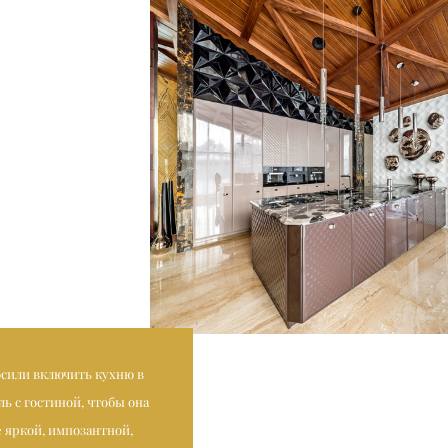
осили включить кухню в
ь с гостиной, чтобы она
 яркой, импозантной,