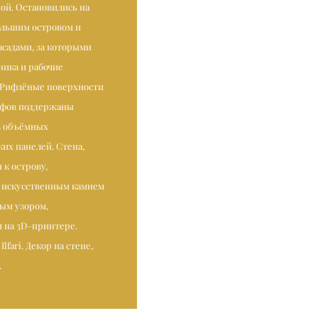
ой. Останови­лись на
большим островом и
садами, за которыми
ника и рабочие
 Рифлёные поверхности
афов поддержаны
з объёмных
их панелей. Стена,
к острову,
 искусственным камнем
ным узором,
 на 3D–принтере.
lfari. Декор на стене,
.