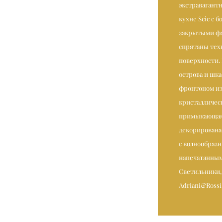
экстравагантн
кухне Scic с 
закрытыми фа
спрятаны тех
поверхности.
острова и шк
фронтоном и
кристаллическ
примыкающая 
декорирована
с волнообраз
напечатанным
Светильники, I
Adriani&Rossi