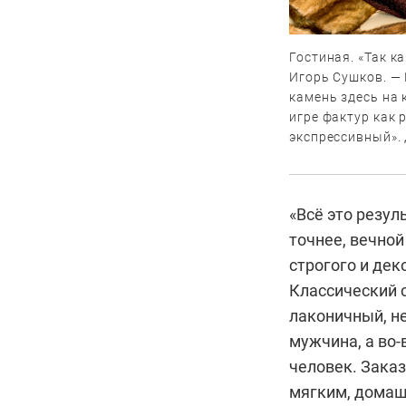
Гостиная. «Так к
Игорь Сушков. —
камень здесь на 
игре фактур как 
экспрессивный». 
«Всё это резул
точнее, вечной
строгого и дек
Классический с
лаконичный, не
мужчина, а во‑
человек. Зака­
мягким, домаш