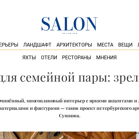
ЕРЬЕРЫ
ЛАНДШАФТ
АРХИТЕКТОРЫ
МЕСТА
ВЕЩИ
ЯХТЫ
ОТЕЛИ
РЕСТОРАНЫ
МНЕНИЯ
для семейной пары: зр
чинённый, многоплановый интерьер с яркими акцентами и 
атериалами и фактурами — таков проект петербургского ар
Сушкова.