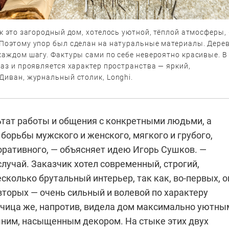
ак это загородный дом, хотелось уютной, тёплой атмосферы,
 Поэтому упор был сделан на натуральные материалы. Дерев
каждом шагу. Фактуры сами по себе невероятно красивые. В
раз и проявляется характер пространства — яркий,
Диван, журнальный столик, Longhi.
ьтат работы и общения с конкретными людьми, а
 борьбы мужского и женского, мягкого и грубого,
оративного, — объясняет идею Игорь Сушков. —
лучай. Заказчик хотел современный, строгий,
сколько брутальный интерьер, так как, во‑первых, о
вторых — очень сильный и волевой по характеру
з­чица же, напротив, видела дом максимально уютны
ним, насыщенным декором. На стыке этих двух