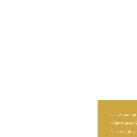
Заказчики пр
общий ансамбл
была такой же