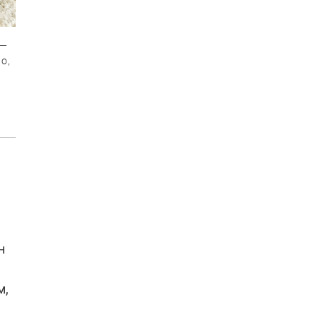
 —
о,
н
м,