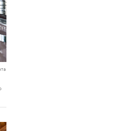
нта
о