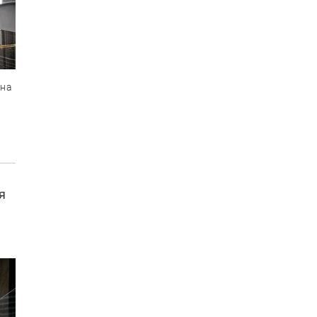
ена
я