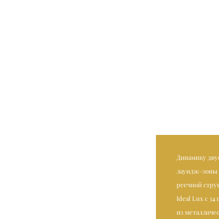
Динамику дву
лаундж–зоны 
реечной стру
Ideal Lux с 3
из металличес