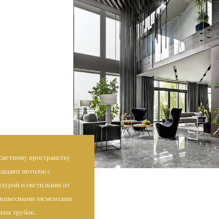
светному пространству
задают потолок с
ктурой и светильник от
4 подвесными элементами
ких трубок.