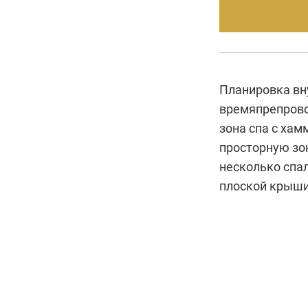
Планировка вн
времяпрепрово
зона спа с хам
просторную зон
несколько спа
плоской крыши