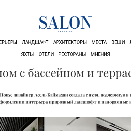
ЕРЬЕРЫ
ЛАНДШАФТ
АРХИТЕКТОРЫ
МЕСТА
ВЕЩИ
ЯХТЫ
ОТЕЛИ
РЕСТОРАНЫ
МНЕНИЯ
дом с бассейном и терра
House дизайнер Асель Баймахан создала с нуля, подчеркнув в
оформлении интерьера природный ландшафт и панорамные 