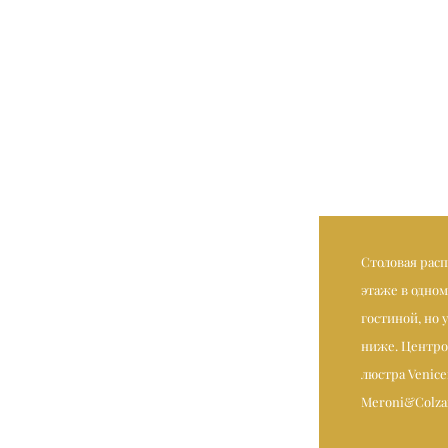
Столовая рас
этаже в одном
гостиной, но 
ниже. Центро
люстра Venice
Meroni&Colzan