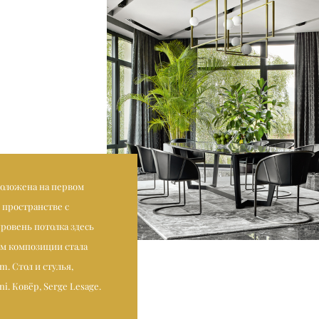
положена на первом
 пространстве с
уровень потолка здесь
м композиции стала
m. Стол и стулья,
i. Ковёр, Serge Lesage.