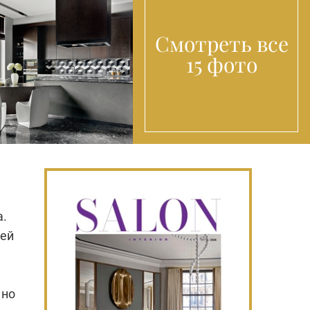
Смотреть все
15 фото
а.
оей
 но