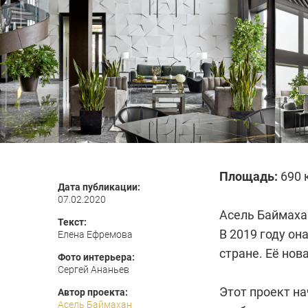
Площадь:
690 
Дата публикации:
07.02.2020
Асель Баймахан
Текст:
В 2019 году о
Елена Ефремова
стране. Её нов
Фото интерьера:
Сергей Ананьев
Этот проект н
Автор проекта:
Асель Баймахан