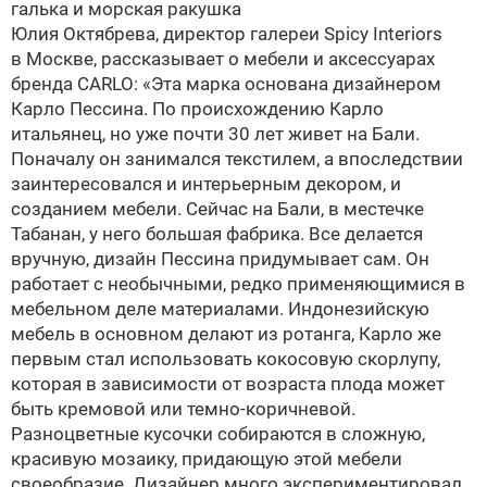
галька и морская ракушка
Юлия Октябрева, директор галереи Spicy Interiors
в Москве, рассказывает о мебели и аксессуарах
бренда CARLO: «Эта марка основана дизайнером
Карло Пессина. По происхождению Карло
итальянец, но уже почти 30 лет живет на Бали.
Поначалу он занимался текстилем, а впоследствии
заинтересовался и интерьерным декором, и
созданием мебели. Сейчас на Бали, в местечке
Табанан, у него большая фабрика. Все делается
вручную, дизайн Пессина придумывает сам. Он
работает с необычными, редко применяющимися в
мебельном деле материалами. Индонезийскую
мебель в основном делают из ротанга, Карло же
первым стал использовать кокосовую скорлупу,
которая в зависимости от возраста плода может
быть кремовой или темно-коричневой.
Разноцветные кусочки собираются в сложную,
красивую мозаику, придающую этой мебели
своеобразие. Дизайнер много экспериментировал,