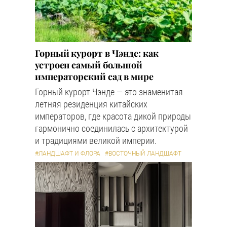
Горный курорт в Чэнде: как
устроен самый большой
императорский сад в мире
Горный курорт Чэнде — это знаменитая
летняя резиденция китайских
императоров, где красота дикой природы
гармонично соединилась с архитектурой
и традициями великой империи.
#ЛАНДШАФТ И ФЛОРА
#ВОСТОЧНЫЙ ЛАНДШАФТ