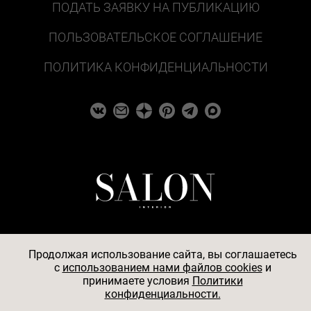
ПОДАТЬ ЗАЯВКУ НА ПУБЛИКАЦИЮ
ПОЛЬЗОВАТЕЛЬСКОЕ СОГЛАШЕНИЕ
ПОЛИТИКА КОНФИДЕНЦИАЛЬНОСТИ
Продолжая использование сайта, вы соглашаетесь
c
использованием нами файлов cookies
и
© 2026
принимаете условия
Политики
конфиденциальности.
АО «БКМ», ОГРН 1027739494584, ИНН 7705056238,