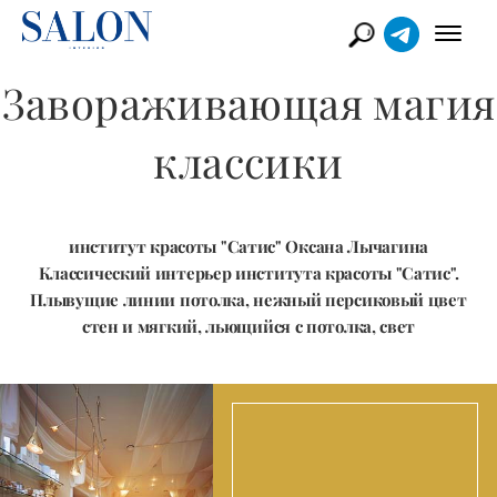
Завораживающая магия
классики
институт красоты "Сатис" Оксана Лычагина
Классический интерьер института красоты "Сатис".
Плывущие линии потолка, нежный персиковый цвет
стен и мягкий, льющийся с потолка, свет