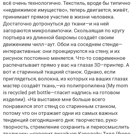
всё очень технологично. Текстиль, вроде бы типично
«недвижимое имущество», теперь двигается, живёт,
принимает прямое участие в жизни человека.
Достаточно дотронуться до ткани—и на ней
загораются микролампочки. Скользящая по кругу
портьера из длинной бахромы создаёт своим
движением чилл–аут. Обои на соседнем стенде—
интерактивные: они проецируются на стену, и их
рисунок постоянно меняется. Что-то современное
распечатывает прямо у вас на глазах 3D–принтер. А
вот и старинный ткацкий станок. Однако, если
приглядеться, волокна, из которых на ваших глазах
мастер создаёт ткань,—из полипропилена (My mom
is recycled pet bottle—гласит надпись на готовом
изделии). «На выставке мне больше всего
понравился этот стенд со старинным станком,
потому что он отражает одни из самых важных
тенденций сегодняшнего дня: творчество, руко­
творность, стремление сохранить и переосмыслить
традиции»,—говорит дизайнер Кэролайн Тилл (бюро