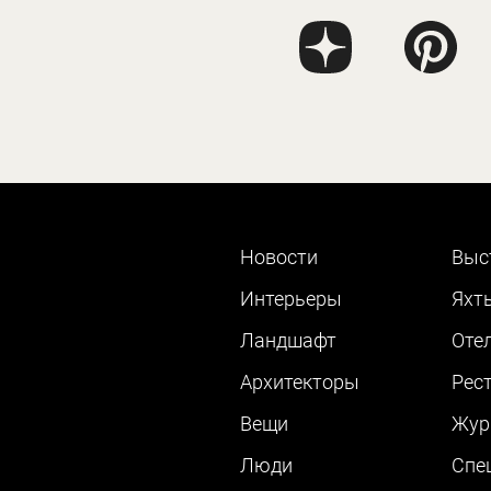
Новости
Выс
Интерьеры
Яхт
Ландшафт
Оте
Архитекторы
Рес
Вещи
Жур
Люди
Cпе