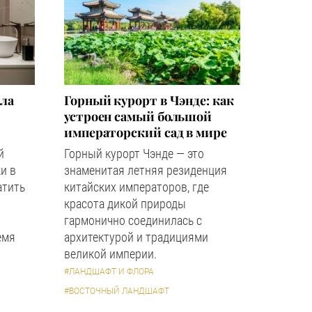
зла
Горный курорт в Чэнде: как
устроен самый большой
императорский сад в мире
й
Горный курорт Чэнде — это
и в
знаменитая летняя резиденция
атить
китайских императоров, где
красота дикой природы
гармонично соединилась с
емя
архитектурой и традициями
великой империи.
#ЛАНДШАФТ И ФЛОРА
#ВОСТОЧНЫЙ ЛАНДШАФТ