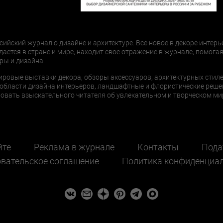
сийский журнал о дизайне и архитектуре. Все новое в декоре интерь
дается в стране и мире, находит свое отражение в журнале, помогая
ры и дизайна.
ировые выставки декора, обзоры аксессуаров, архитектурных стиле
области дизайна интерьеров, ландшафтные и флористические реше
ать взыскательного читателя об увлекательном и творческом мир
йте
Реклама в журнале
Контакты
Пода
вательское соглашение
Политика конфиденциа