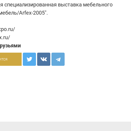
 специализированная выставка мебельного
мебель/Arfex-2005".
xpo.ru/
x.ru/
друзьями
ится