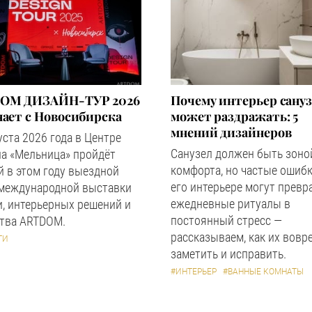
OM ДИЗАЙН-ТУР 2026
Почему интерьер сану
ает с Новосибирска
может раздражать: 5
мнений дизайнеров
уста 2026 года в Центре
Санузел должен быть зоно
а «Мельница» пройдёт
комфорта, но частые ошибк
 в этом году выездной
его интерьере могут превр
 международной выставки
ежедневные ритуалы в
, интерьерных решений и
постоянный стресс —
ства ARTDOM.
рассказываем, как их вовр
ТИ
заметить и исправить.
#ИНТЕРЬЕР
#ВАННЫЕ КОМНАТЫ