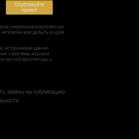
Опубликуйте
проект
еров, уникальное в архитектуре,
 читателям всегда быть в курсе
й, исторические здания,
ния — все темы журнала
е частной архитектуры и
ть заявку на публикацию
льности