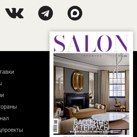
тавки
ы
ли
тораны
нал
цпроекты