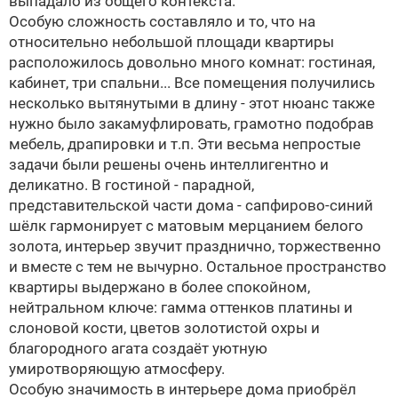
выпадало из общего контекста.
Особую сложность составляло и то, что на
относительно небольшой площади квартиры
расположилось довольно много комнат: гостиная,
кабинет, три спальни... Все помещения получились
несколько вытянутыми в длину - этот нюанс также
нужно было закамуфлировать, грамотно подобрав
мебель, драпировки и т.п. Эти весьма непростые
задачи были решены очень интеллигентно и
деликатно. В гостиной - парадной,
представительской части дома - сапфирово-синий
шёлк гармонирует с матовым мерцанием белого
золота, интерьер звучит празднично, торжественно
и вместе с тем не вычурно. Остальное пространство
квартиры выдержано в более спокойном,
нейтральном ключе: гамма оттенков платины и
слоновой кости, цветов золотистой охры и
благородного агата создаёт уютную
умиротворяющую атмосферу.
Особую значимость в интерьере дома приобрёл