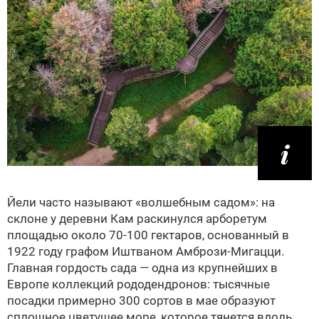
Йели часто называют «волшебным садом»: на
склоне у деревни Кам раскинулся арборетум
площадью около 70-100 гектаров, основанный в
1922 году графом Иштваном Амбрози-Мигацци.
Главная гордость сада — одна из крупнейших в
Европе коллекций рододендронов: тысячные
посадки примерно 300 сортов в мае образуют
сплошное цветущее море, которое тянется вдоль