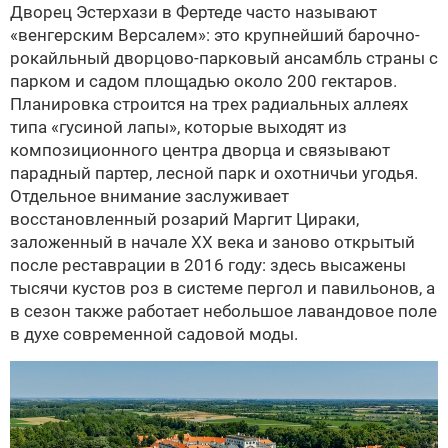
Дворец Эстерхази в Фертеде часто называют
«венгерским Версалем»: это крупнейший барочно-
рокайльный дворцово-парковый ансамбль страны с
парком и садом площадью около 200 гектаров.
Планировка строится на трех радиальных аллеях
типа «гусиной лапы», которые выходят из
композиционного центра дворца и связывают
парадный партер, лесной парк и охотничьи угодья.
Отдельное внимание заслуживает
восстановленный розарий Маргит Цираки,
заложенный в начале XX века и заново открытый
после реставрации в 2016 году: здесь высажены
тысячи кустов роз в системе пергол и павильонов, а
в сезон также работает небольшое лавандовое поле
в духе современной садовой моды.