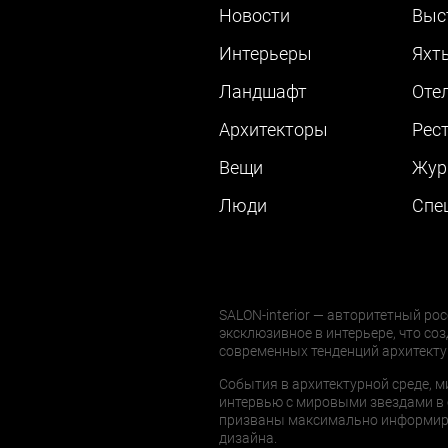
Новости
Выс
Интерьеры
Яхт
Ландшафт
Оте
Архитекторы
Рес
Вещи
Жур
Люди
Cпе
SALON-interior — авторитетный рос
эксклюзивное в интерьере, что соз
современных тенденций архитекту
События в архитектурной среде, м
интервью с мировыми звездами в 
призваны максимально информиров
дизайна.