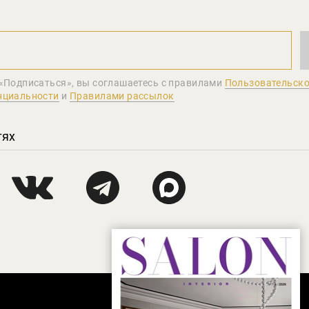
«Подписаться», вы соглашаетеcь с правилами
Пользовательско
нциальности
и
Правилами рассылок
тях