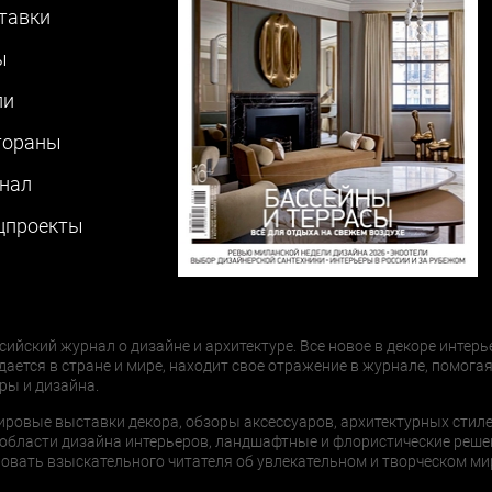
тавки
ы
ли
тораны
нал
цпроекты
сийский журнал о дизайне и архитектуре. Все новое в декоре интерь
дается в стране и мире, находит свое отражение в журнале, помогая
ры и дизайна.
ировые выставки декора, обзоры аксессуаров, архитектурных стиле
области дизайна интерьеров, ландшафтные и флористические реше
ать взыскательного читателя об увлекательном и творческом мир