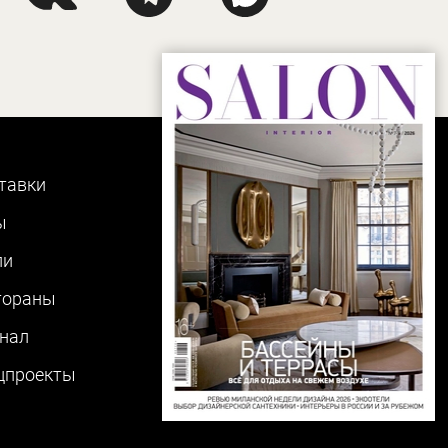
тавки
ы
ли
тораны
нал
цпроекты