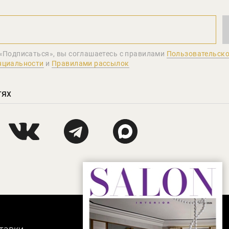
«Подписаться», вы соглашаетеcь с правилами
Пользовательско
нциальности
и
Правилами рассылок
тях