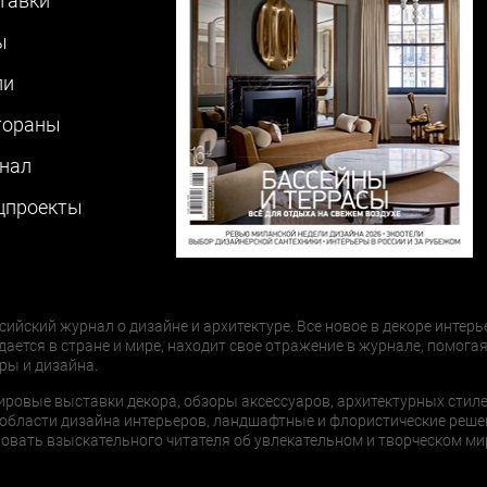
тавки
ы
ли
тораны
нал
цпроекты
сийский журнал о дизайне и архитектуре. Все новое в декоре интерь
дается в стране и мире, находит свое отражение в журнале, помогая
ры и дизайна.
ировые выставки декора, обзоры аксессуаров, архитектурных стиле
области дизайна интерьеров, ландшафтные и флористические реше
ать взыскательного читателя об увлекательном и творческом мир