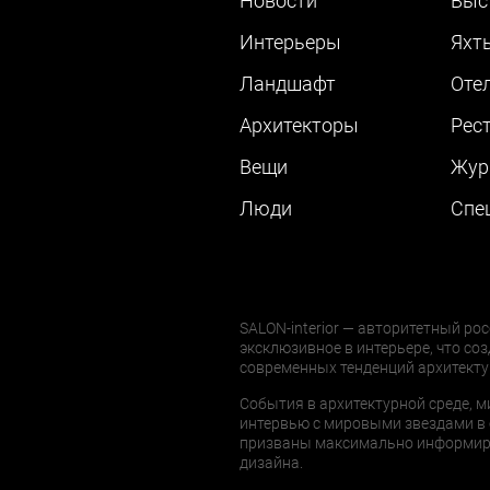
Новости
Выс
Интерьеры
Яхт
Ландшафт
Оте
Архитекторы
Рес
Вещи
Жур
Люди
Cпе
SALON-interior — авторитетный рос
эксклюзивное в интерьере, что соз
современных тенденций архитекту
События в архитектурной среде, м
интервью с мировыми звездами в 
призваны максимально информиров
дизайна.