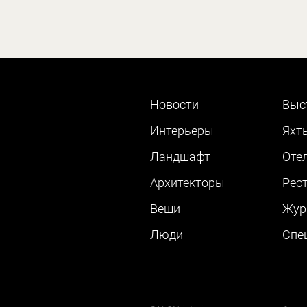
Новости
Выс
Интерьеры
Яхт
Ландшафт
Оте
Архитекторы
Рес
Вещи
Жур
Люди
Cпе