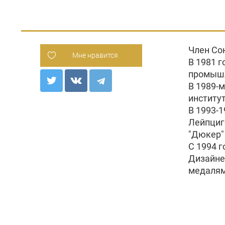
Член Со
Мне нравится
В 1981 
промышл
В 1989-
институт
В 1993-1
Лейпциг
"Дюкер"
С 1994 
Дизайне
медалям