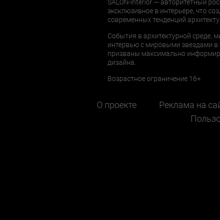
SALON-interior — авторитетный рос
эксклюзивное в интерьере, что соз
современных тенденций архитекту
События в архитектурной среде, м
интервью с мировыми звездами в 
призваны максимально информиров
дизайна.
Возрастное ограничение 16+
О проекте
Реклама на са
Пользо