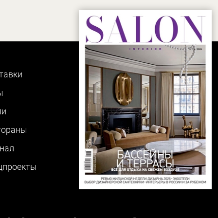
тавки
ы
ли
тораны
нал
цпроекты