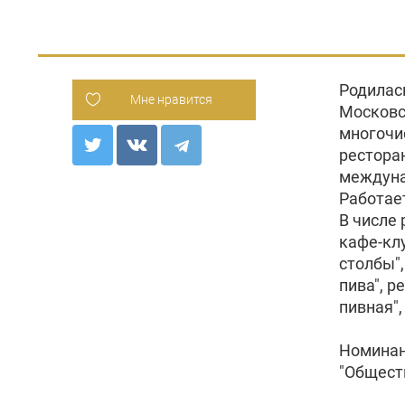
Родилас
Мне нравится
Московс
многочи
ресторан
междуна
Работае
В числе 
кафе-клу
столбы",
пива", р
пивная",
Номинан
"Общест