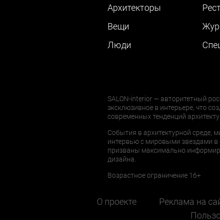
Архитекторы
Рес
Вещи
Жур
Люди
Cпе
SALON-interior — авторитетный рос
эксклюзивное в интерьере, что соз
современных тенденций архитекту
События в архитектурной среде, м
интервью с мировыми звездами в 
призваны максимально информиров
дизайна.
Возрастное ограничение 16+
О проекте
Реклама на са
Пользо