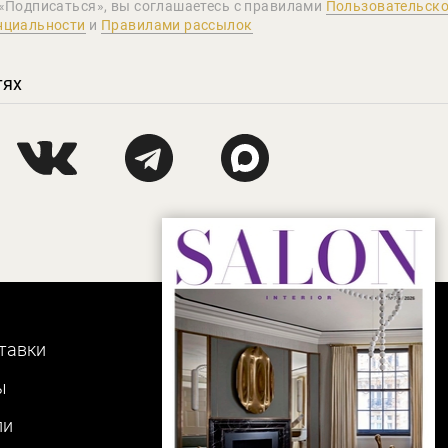
«Подписаться», вы соглашаетеcь с правилами
Пользовательско
нциальности
и
Правилами рассылок
тях
тавки
ы
ли