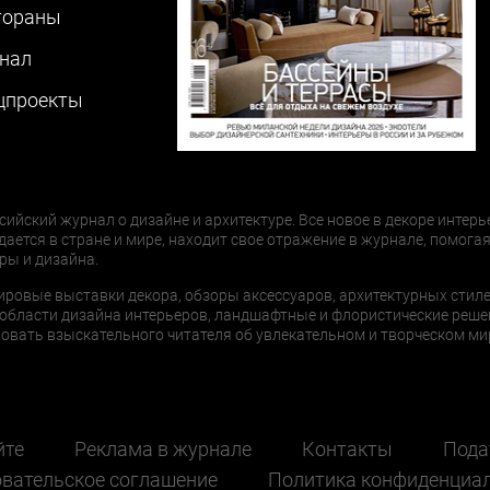
тораны
нал
цпроекты
сийский журнал о дизайне и архитектуре. Все новое в декоре интерь
дается в стране и мире, находит свое отражение в журнале, помогая
ры и дизайна.
ировые выставки декора, обзоры аксессуаров, архитектурных стиле
области дизайна интерьеров, ландшафтные и флористические реше
ать взыскательного читателя об увлекательном и творческом мир
йте
Реклама в журнале
Контакты
Пода
вательское соглашение
Политика конфиденциа