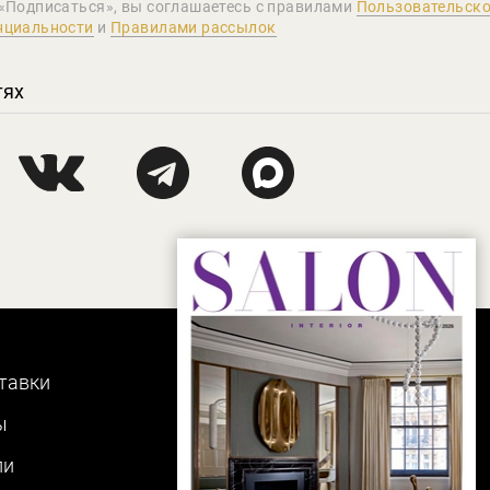
«Подписаться», вы соглашаетеcь с правилами
Пользовательско
нциальности
и
Правилами рассылок
тях
тавки
ы
ли