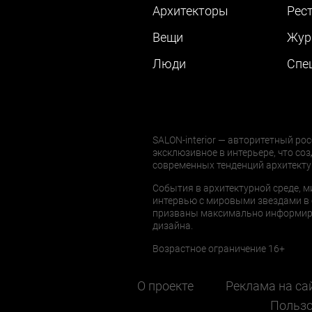
Архитекторы
Рес
Вещи
Жур
Люди
Cпе
SALON-interior — авторитетный рос
эксклюзивное в интерьере, что соз
современных тенденций архитекту
События в архитектурной среде, м
интервью с мировыми звездами в 
призваны максимально информиров
дизайна.
Возрастное ограничение 16+
О проекте
Реклама на са
Пользо