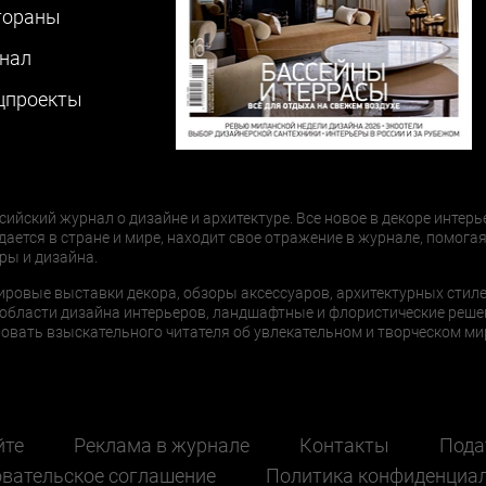
тораны
нал
цпроекты
сийский журнал о дизайне и архитектуре. Все новое в декоре интерь
дается в стране и мире, находит свое отражение в журнале, помогая
ры и дизайна.
ировые выставки декора, обзоры аксессуаров, архитектурных стиле
области дизайна интерьеров, ландшафтные и флористические реше
ать взыскательного читателя об увлекательном и творческом мир
йте
Реклама в журнале
Контакты
Пода
вательское соглашение
Политика конфиденциа