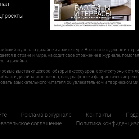
нал
цпроекты
сийский журнал о дизайне и архитектуре. Все новое в декоре интерь
дается в стране и мире, находит свое отражение в журнале, помогая
ры и дизайна.
ировые выставки декора, обзоры аксессуаров, архитектурных стиле
области дизайна интерьеров, ландшафтные и флористические реше
ать взыскательного читателя об увлекательном и творческом мир
йте
Реклама в журнале
Контакты
Пода
вательское соглашение
Политика конфиденциа