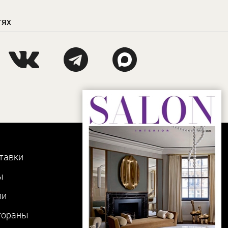
тях
тавки
ы
ли
тораны