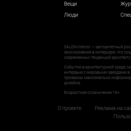
Вещи
Жур
Люди
Cпе
SALON-interior — авторитетный рос
эксклюзивное в интерьере, что соз
современных тенденций архитекту
События в архитектурной среде, м
интервью с мировыми звездами в 
призваны максимально информиров
дизайна.
Возрастное ограничение 16+
О проекте
Реклама на са
Пользо