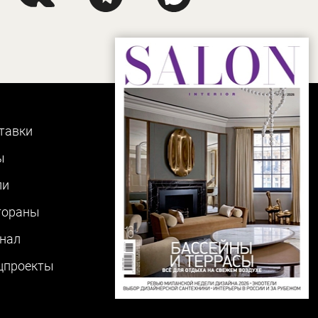
тавки
ы
ли
тораны
нал
цпроекты