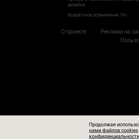
дизайна.
Возрастное ограничение 16+
О проекте
Реклама на са
Пользо
Продолжая использов
нами файлов cookies
© 2026
АО «БКМ», ОГРН 1027739494
конфиденциальности