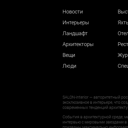
Новости
Выс
Интерьеры
Яхт
Ландшафт
Оте
Архитекторы
Рес
Вещи
Жур
Люди
Cпе
SALON-interior — авторитетный рос
эксклюзивное в интерьере, что соз
современных тенденций архитекту
События в архитектурной среде, м
интервью с мировыми звездами в 
призваны максимально информиров