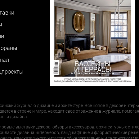
тавки
ы
ли
тораны
нал
цпроекты
сийский журнал о дизайне и архитектуре. Все новое в декоре интерь
дается в стране и мире, находит свое отражение в журнале, помогая
ры и дизайна.
ировые выставки декора, обзоры аксессуаров, архитектурных стиле
области дизайна интерьеров, ландшафтные и флористические реше
ать взыскательного читателя об увлекательном и творческом мир