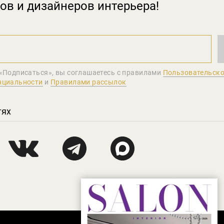
ов и дизайнеров интерьера!
«Подписаться», вы соглашаетеcь с правилами
Пользовательско
нциальности
и
Правилами рассылок
тях