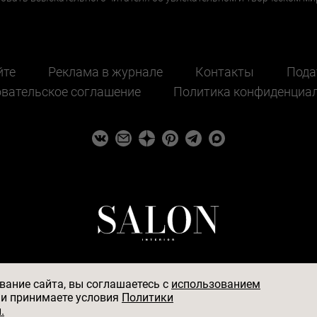
йте
Реклама в журнале
Контакты
Пода
вательское соглашение
Политика конфиденциа
ание сайта, вы соглашаетесь c
использованием
и принимаете условия
Политики
584, ИНН 7705056238, 127018, Москва, ул. Полковая, д.
.