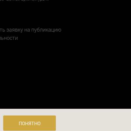
ть заявку на публикацию
льности
 3, стр. 4, помещение I, комн. 23
ПОНЯТНО