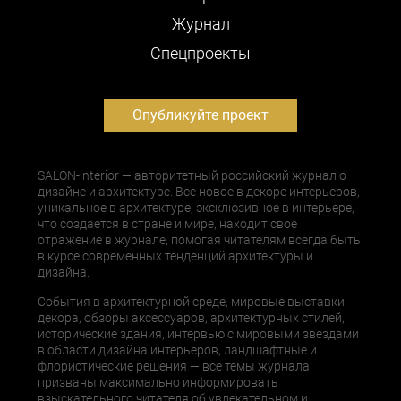
Журнал
Cпецпроекты
Опубликуйте проект
SALON-interior — авторитетный российский журнал о
дизайне и архитектуре. Все новое в декоре интерьеров,
уникальное в архитектуре, эксклюзивное в интерьере,
что создается в стране и мире, находит свое
отражение в журнале, помогая читателям всегда быть
в курсе современных тенденций архитектуры и
дизайна.
События в архитектурной среде, мировые выставки
декора, обзоры аксессуаров, архитектурных стилей,
исторические здания, интервью с мировыми звездами
в области дизайна интерьеров, ландшафтные и
флористические решения — все темы журнала
призваны максимально информировать
взыскательного читателя об увлекательном и