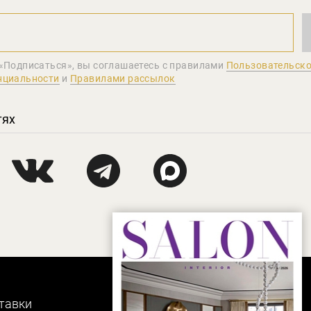
«Подписаться», вы соглашаетеcь с правилами
Пользовательско
нциальности
и
Правилами рассылок
тях
тавки