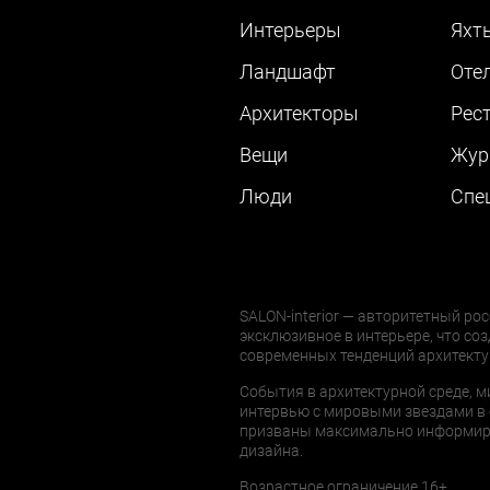
Интерьеры
Яхт
Ландшафт
Оте
Архитекторы
Рес
Вещи
Жур
Люди
Cпе
SALON-interior — авторитетный рос
эксклюзивное в интерьере, что соз
современных тенденций архитекту
События в архитектурной среде, м
интервью с мировыми звездами в 
призваны максимально информиров
дизайна.
Возрастное ограничение 16+