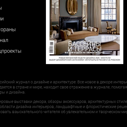
ы
ли
тораны
нал
цпроекты
сийский журнал о дизайне и архитектуре. Все новое в декоре интерь
дается в стране и мире, находит свое отражение в журнале, помогая
ры и дизайна.
ировые выставки декора, обзоры аксессуаров, архитектурных стиле
области дизайна интерьеров, ландшафтные и флористические реше
ать взыскательного читателя об увлекательном и творческом мир