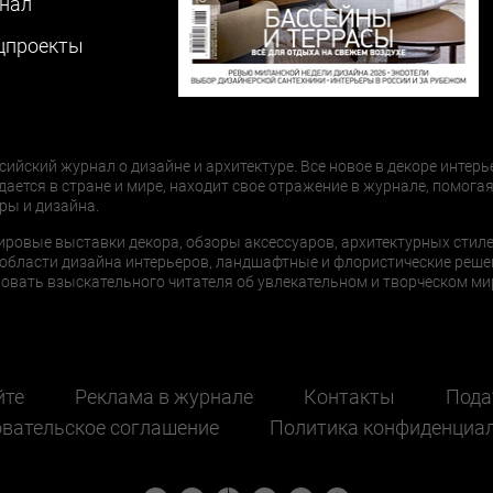
нал
цпроекты
сийский журнал о дизайне и архитектуре. Все новое в декоре интерь
дается в стране и мире, находит свое отражение в журнале, помогая
ры и дизайна.
ировые выставки декора, обзоры аксессуаров, архитектурных стиле
области дизайна интерьеров, ландшафтные и флористические реше
ать взыскательного читателя об увлекательном и творческом мир
йте
Реклама в журнале
Контакты
Пода
вательское соглашение
Политика конфиденциа