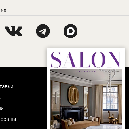
тях
тавки
ы
ли
тораны