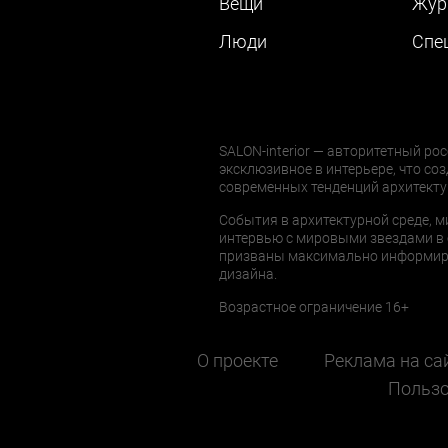
Вещи
Жур
Люди
Cпе
SALON-interior — авторитетный рос
эксклюзивное в интерьере, что соз
современных тенденций архитекту
События в архитектурной среде, м
интервью с мировыми звездами в 
призваны максимально информиров
дизайна.
Возрастное ограничение 16+
О проекте
Реклама на са
Пользо